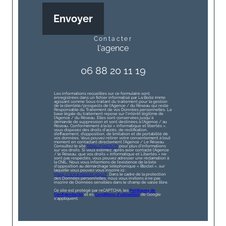
Envoyer
contacter
l'agence
06 88 20 11 19
Les informations recueillies sur ce formulaire sont
enregistrées dans un fichier informatisé par La Boite Immo
agissant comme Sous-traitant du traitement pour la gestion
de la clientèle/prospects de l'Agence / du Réseau qui reste
Responsable du Traitement de vos Données personnelles. La
base légale du traitement repose sur l'intérêt légitime de
l'Agence / du Réseau. Elles sont conservées jusqu'à
demande de suppression et sont destinées à l'Agence / au
Réseau. Conformément à la loi « informatique et libertés »,
vous disposez des droits d’accès, de rectification,
d’effacement, d’opposition, de limitation et de portabilité de
vos données. Vous pouvez retirer votre consentement à tout
moment en contactant directement l’Agence / Le Réseau.
Consultez le site
https://cnil.fr/fr
pour plus d’informations
sur vos droits. Si vous estimez, après avoir contacté l'Agence
/ le Réseau, que vos droits « Informatique et Libertés » ne
sont pas respectés, vous pouvez adresser une réclamation à
la CNIL. Nous vous informons de l’existence de la liste
d'opposition au démarchage téléphonique « Bloctel », sur
laquelle vous pouvez vous inscrire ici :
https://www.bloctel.gouv.fr
. Dans le cadre de la protection
des Données personnelles, nous vous invitons à ne pas
inscrire de Données sensibles dans le champ de saisie libre.
Ce site est protégé par reCAPTCHA, les
Politiques de
Confidentialité
et es
Conditions d'utilisation
de Google
s'appliquent.