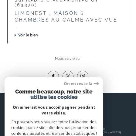
(69370)
LIMONEST . MAISON 6
CHAMBRES AU CALME AVEC VUE
.
Voir le bien
Nous suivre sur
On en reste là
Comme beaucoup, notre site
utilise les cookies
Espace
PROPRIÉTAIRE
On aimerait vous accompagner pendant
votre visite.
Se connecter
En poursuivant, vous acceptez l'utilisation des
cookies par ce site, afin de vous proposer des
© 2026 | Tous droits réservés | Traduction powered by Google |
contenus adaptés et réaliser des statistiques !
Nos honoraires
Plan du site
Mentions légales
Admin
Nos liens
Politique RGPD
Cookies