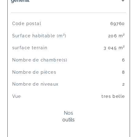
général
TRAD_SIROCCO_Caracteristique
Valeurs
Code postal
69760
Surface habitable (m²)
206 m²
surface terrain
3 045 m²
Nombre de chambre(s)
6
Nombre de pièces
8
Nombre de niveaux
2
Vue
tres belle
Nos
outils