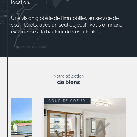
location.
Une vision globale de l’immobilier, au service de
vos intérêts, avec un seul objectif : vous offrir une
expérience à la hauteur de vos attentes.
Aurélio ROSSINI
Gérant
Notre séléction
de biens
COUP DE COEUR