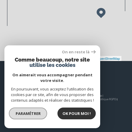
On en reste là
Leaflet
|
©
Maps
|
© OpenStreetMap
Jawg
Comme beaucoup, notre site
utilise les cookies
Espace
PROPRIÉTAIRE
On aimerait vous accompagner pendant
votre visite.
Se connecter
En poursuivant, vous acceptez l'utilisation des
cookies par ce site, afin de vous proposer des
© 2026 | Tous droits réservés | Traduction powered by Google |
contenus adaptés et réaliser des statistiques !
Nos honoraires
Plan du site
Mentions légales
Admin
Nos liens
Politique RGPD
Cookies
PARAMÉTRER
OK POUR MOI !