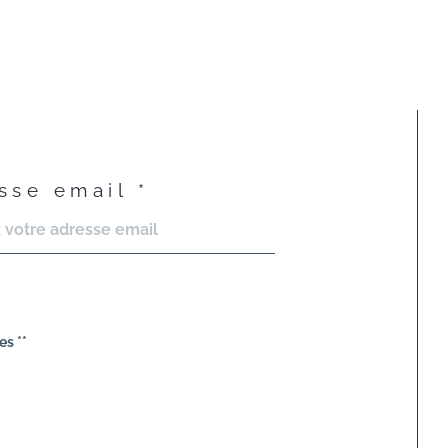
sse email *
es **