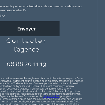
e la Politique de confidentialité et des informations relatives au
es personnelles (*)*
ire
Envoyer
contacter
l'agence
06 88 20 11 19
 sur ce formulaire sont enregistrées dans un fichier informatisé par La Boite
raitant du traitement pour la gestion de la clientèle/prospects de l'Agence
ponsable du Traitement de vos Données personnelles. La base légale du
érêt légitime de l'Agence / du Réseau. Elles sont conservées jusqu'à
sont destinées à l'Agence / au Réseau. Conformément à la loi «
ous disposez des droits d’accès, de rectification, d’effacement, d’opposition,
lité de vos données. Vous pouvez retirer votre consentement à tout moment
l’Agence / Le Réseau. Consultez le site
https://cnil.fr/fr
pour plus
s. Si vous estimez, après avoir contacté l'Agence / le Réseau, que vos droits
» ne sont pas respectés, vous pouvez adresser une réclamation à la CNIL.
istence de la liste d'opposition au démarchage téléphonique « Bloctel »,