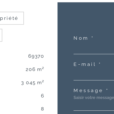
priété
Nom *
69370
E-mail *
206 m²
3 045 m²
Message *
6
8