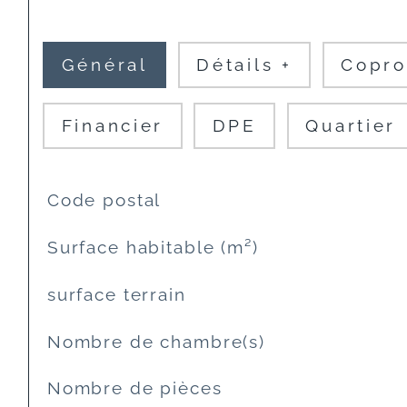
Général
Détails +
Copro
Financier
DPE
Quartier
TRAD_SIROCCO_Caracteristique
Valeurs
Code postal
Surface habitable (m²)
surface terrain
Nombre de chambre(s)
Nombre de pièces