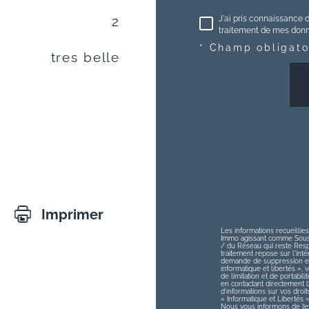
J'ai pris connaissance d
2
traitement de mes donné
* Champ obligato
tres belle
Imprimer
Les informations recueillies
Immo agissant comme Sous-t
/ du Réseau qui reste Res
traitement repose sur l'int
demande de suppression et 
informatique et libertés », v
de limitation et de portabi
en contactant directement 
d’informations sur vos droit
« Informatique et Libertés 
Nous vous informons de l’ex