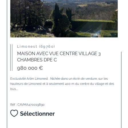
Limonest (69760)
MAISON AVEC VUE CENTRE VILLAGE 3
CHAMBRES DPE C
980 000 €
Exclusivité Arlim Limonest . Nichée dans un écrin de verdure, sur les
hauteurs de Limonest et à seulement 400 m du centre du village et des
bus,...
Réf : CAVMA470019890
Sélectionner