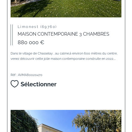
Limonest (69760)
MAISON CONTEMPORAINE 3 CHAMBRES
880 000 €
Dans le village de Chasselay , au calme,à environ 600 mètres du centre,
venez découvrir cette jolie maison contemporaine construite en 2022,...
Réf : AVMA80020470
Sélectionner