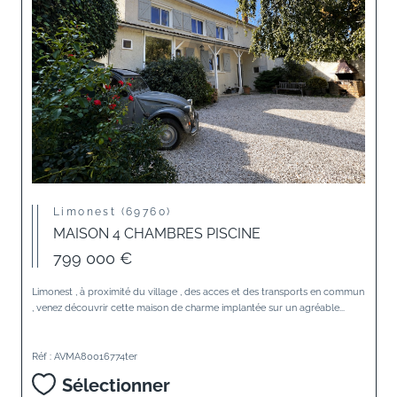
Limonest (69760)
MAISON 4 CHAMBRES PISCINE
799 000 €
Limonest , à proximité du village , des acces et des transports en commun
, venez découvrir cette maison de charme implantée sur un agréable...
Réf : AVMA80016774ter
Sélectionner