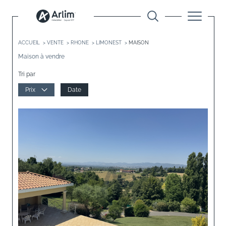
ACCUEIL
VENTE
RHONE
LIMONEST
MAISON
Maison à vendre
Tri par
Prix
Date