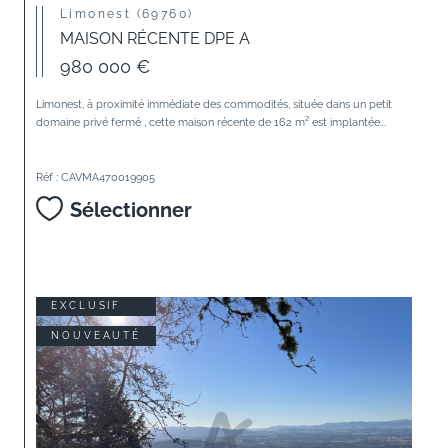
Limonest (69760)
MAISON RÉCENTE DPE A
980 000 €
Limonest, à proximité immédiate des commodités, située dans un petit
domaine privé fermé , cette maison récente de 162 m² est implantée...
Réf : CAVMA470019905
Sélectionner
EXCLUSIF
NOUVEAUTÉ