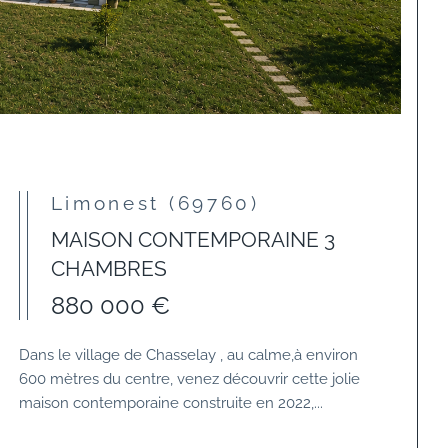
Limonest (69760)
MAISON CONTEMPORAINE 3
CHAMBRES
880 000 €
Dans le village de Chasselay , au calme,à environ
600 mètres du centre, venez découvrir cette jolie
maison contemporaine construite en 2022,...