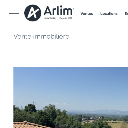
ventes
locations
ACCUEIL
VENTE
RHONE
LIMONEST
Vente immobilière