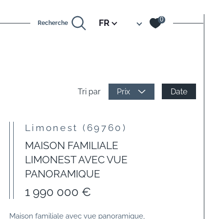
Langue
0
FR
Recherche
Date
Tri par
Prix
Limonest (69760)
MAISON FAMILIALE
LIMONEST AVEC VUE
PANORAMIQUE
1 990 000 €
Maison familiale avec vue panoramique,