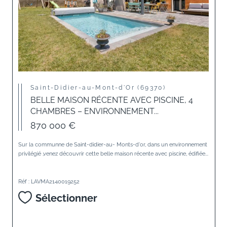
Saint-Didier-au-Mont-d'Or (69370)
BELLE MAISON RÉCENTE AVEC PISCINE, 4
CHAMBRES – ENVIRONNEMENT...
870 000 €
Sur la communne de Saint-didier-au- Monts-d'or, dans un environnement
privilégié ,venez découvrir cette belle maison récente avec piscine, édifiée...
Réf : LAVMA2140019252
Sélectionner