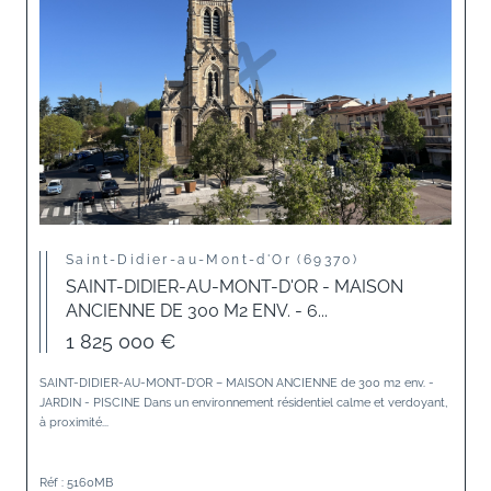
Saint-Didier-au-Mont-d'Or (69370)
SAINT-DIDIER-AU-MONT-D'OR - MAISON
ANCIENNE DE 300 M2 ENV. - 6...
1 825 000 €
SAINT-DIDIER-AU-MONT-D’OR – MAISON ANCIENNE de 300 m2 env. -
JARDIN - PISCINE Dans un environnement résidentiel calme et verdoyant,
à proximité...
Réf : 5160MB