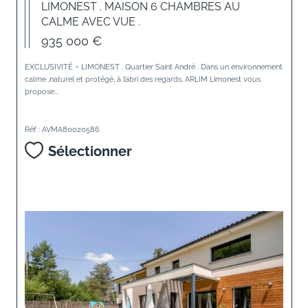
LIMONEST . MAISON 6 CHAMBRES AU
CALME AVEC VUE .
935 000 €
EXCLUSIVITÉ – LIMONEST . Quartier Saint André . Dans un environnement
calme ,naturel et protégé, à l’abri des regards, ARLIM Limonest vous
propose...
Réf : AVMA80020586
Sélectionner