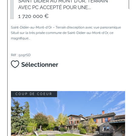
SAINT DIDIER AU MONT D'OR, TERRAIN
AVEC PC ACCEPTÉ POUR UNE...
1 720 000 €
Saint-Didier-au-Mont-d’Or – Terrain d’exception avec vue panoramique
Situé sur la très prisée commune de Saint-Didier-au-Mont-d’Or, ce
magnifique...
Réf : 5097SD
Sélectionner
COUP DE COEUR