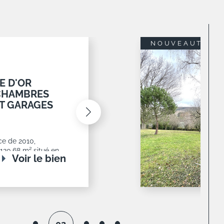
EXCLUSIF
NOUVEAUTÉ
6 M2 AVEC
6
e Limonest,
n exposé sud
ccepté et
oir le bien
03