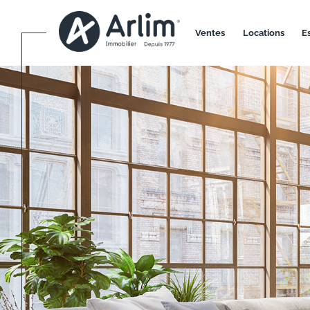
ventes
locations