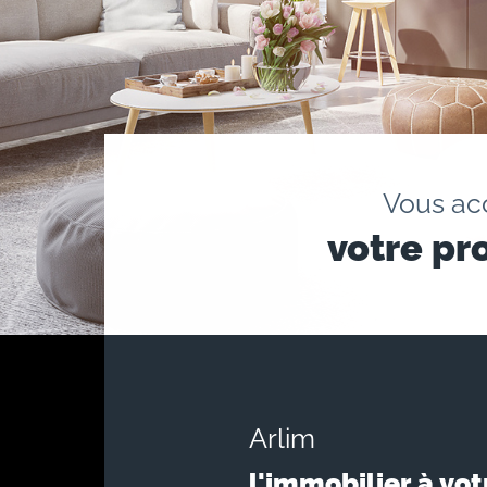
Vous a
votre pr
Arlim
l'immobilier à vot