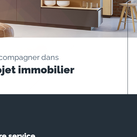
ccompagner dans
ojet immobilier
re service