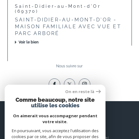
Saint-Didier-au-Mont-d'Or
(69370)
SAINT-DIDIER-AU-MONT-D'OR -
MAISON FAMILIALE AVEC VUE ET
PARC ARBORÉ
Voir le bien
Nous suivre sur
On en reste là
Comme beaucoup, notre site
utilise les cookies
Espace
PROPRIÉTAIRE
On aimerait vous accompagner pendant
votre visite.
Se connecter
En poursuivant, vous acceptez l'utilisation des
cookies par ce site, afin de vous proposer des
© 2026 | Tous droits réservés | Traduction powered by Google |