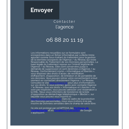
Envoyer
contacter
l'agence
06 88 20 11 19
Les informations recueillies sur ce formulaire sont
enregistrées dans un fichier informatisé par La Boite Immo
agissant comme Sous-traitant du traitement pour la gestion
de la clientèle/prospects de l'Agence / du Réseau qui reste
Responsable du Traitement de vos Données personnelles. La
base légale du traitement repose sur l'intérêt légitime de
l'Agence / du Réseau. Elles sont conservées jusqu'à
demande de suppression et sont destinées à l'Agence / au
Réseau. Conformément à la loi « informatique et libertés »,
vous disposez des droits d’accès, de rectification,
d’effacement, d’opposition, de limitation et de portabilité de
vos données. Vous pouvez retirer votre consentement à tout
moment en contactant directement l’Agence / Le Réseau.
Consultez le site
https://cnil.fr/fr
pour plus d’informations
sur vos droits. Si vous estimez, après avoir contacté l'Agence
/ le Réseau, que vos droits « Informatique et Libertés » ne
sont pas respectés, vous pouvez adresser une réclamation à
la CNIL. Nous vous informons de l’existence de la liste
d'opposition au démarchage téléphonique « Bloctel », sur
laquelle vous pouvez vous inscrire ici :
https://www.bloctel.gouv.fr
. Dans le cadre de la protection
des Données personnelles, nous vous invitons à ne pas
inscrire de Données sensibles dans le champ de saisie libre.
Ce site est protégé par reCAPTCHA, les
Politiques de
Confidentialité
et es
Conditions d'utilisation
de Google
s'appliquent.