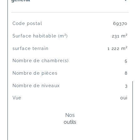
TRAD_SIROCCO_Caracteristique
Valeurs
Code postal
69370
Surface habitable (m²)
231 m²
surface terrain
1 222 m²
Nombre de chambre(s)
5
Nombre de pièces
8
Nombre de niveaux
3
Vue
oui
Nos
outils