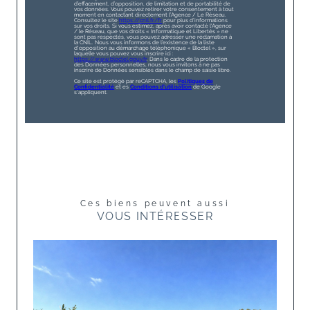
d’effacement, d’opposition, de limitation et de portabilité de
vos données. Vous pouvez retirer votre consentement à tout
moment en contactant directement l’Agence / Le Réseau.
Consultez le site
https://cnil.fr/fr
pour plus d’informations
sur vos droits. Si vous estimez, après avoir contacté l'Agence
/ le Réseau, que vos droits « Informatique et Libertés » ne
sont pas respectés, vous pouvez adresser une réclamation à
la CNIL. Nous vous informons de l’existence de la liste
d'opposition au démarchage téléphonique « Bloctel », sur
laquelle vous pouvez vous inscrire ici :
https://www.bloctel.gouv.fr
. Dans le cadre de la protection
des Données personnelles, nous vous invitons à ne pas
inscrire de Données sensibles dans le champ de saisie libre.
Ce site est protégé par reCAPTCHA, les
Politiques de
Confidentialité
et es
Conditions d'utilisation
de Google
s'appliquent.
Ces biens peuvent aussi
VOUS INTÉRESSER