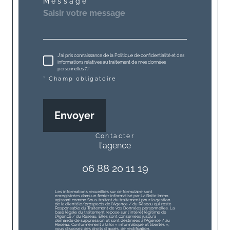
Message *
J'ai pris connaissance de la Politique de confidentialité et des
informations relatives au traitement de mes données
personnelles (*)*
* Champ obligatoire
Envoyer
contacter
l'agence
06 88 20 11 19
Les informations recueillies sur ce formulaire sont
enregistrées dans un fichier informatisé par La Boite Immo
agissant comme Sous-traitant du traitement pour la gestion
de la clientèle/prospects de l'Agence / du Réseau qui reste
Responsable du Traitement de vos Données personnelles. La
base légale du traitement repose sur l'intérêt légitime de
l'Agence / du Réseau. Elles sont conservées jusqu'à
demande de suppression et sont destinées à l'Agence / au
Réseau. Conformément à la loi « informatique et libertés »,
vous disposez des droits d’accès, de rectification,