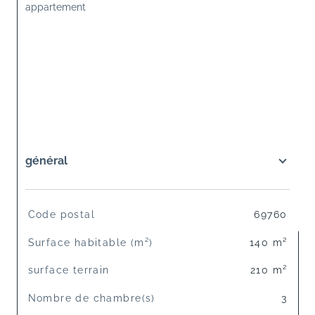
appartement 
général
TRAD_SIROCCO_Caracteristique
Valeurs
Code postal
69760
Surface habitable (m²)
140 m²
surface terrain
210 m²
Nombre de chambre(s)
3