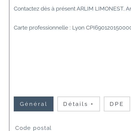
Contactez dès à présent ARLIM LIMONEST, Arme
Carte professionnelle : Lyon CPI6901201500
Général
Détails +
DPE
TRAD_SIROCCO_Caracteristique
Valeurs
Code postal