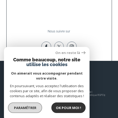
Nous suivre sur
On en reste là
Comme beaucoup, notre site
utilise les cookies
Espace
PROPRIÉTAIRE
On aimerait vous accompagner pendant
votre visite.
Se connecter
En poursuivant, vous acceptez l'utilisation des
cookies par ce site, afin de vous proposer des
© 2026 | Tous droits réservés | Traduction powered by Google |
contenus adaptés et réaliser des statistiques !
Nos honoraires
Plan du site
Mentions légales
Admin
Nos liens
Politique RGPD
Cookies
PARAMÉTRER
OK POUR MOI !