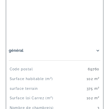
général
TRAD_SIROCCO_Caracteristique
Valeurs
Code postal
69760
Surface habitable (m²)
102 m²
surface terrain
375 m²
Surface loi Carrez (m²)
102 m²
Nombre de chambre(s)
3