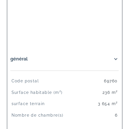
général
TRAD_SIROCCO_Caracteristique
Valeurs
Code postal
69760
Surface habitable (m²)
236 m²
surface terrain
3 654 m²
Nombre de chambre(s)
6