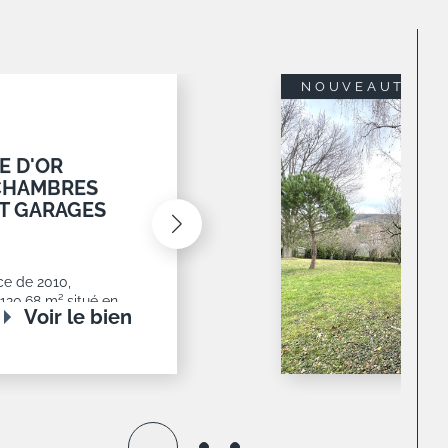
M2 AVEC
monest,
posé sud
té et
r le bien