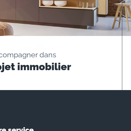
ccompagner dans
ojet immobilier
re service