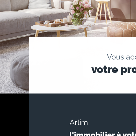
Vous a
votre pr
Arlim
l'immobilier à vot