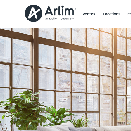
ventes
locations