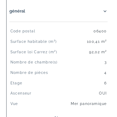
général
TRAD_SIROCCO_Caracteristique
Valeurs
Code postal
06400
Surface habitable (m²)
100,41 m²
Surface loi Carrez (m²)
92,02 m²
Nombre de chambre(s)
3
Nombre de pièces
4
Etage
6
Ascenseur
OUI
Vue
Mer panoramique