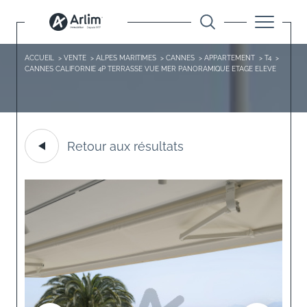
ACCUEIL
VENTE
ALPES MARITIMES
CANNES
APPARTEMENT
T4
CANNES CALIFORNIE 4P TERRASSE VUE MER PANORAMIQUE ETAGE ELEVE
Retour aux résultats