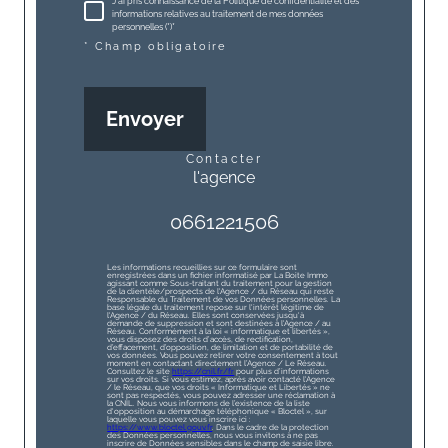
J'ai pris connaissance de la Politique de confidentialité et des
informations relatives au traitement de mes données
personnelles (*)*
* Champ obligatoire
Envoyer
contacter
l'agence
0661221506
Les informations recueillies sur ce formulaire sont
enregistrées dans un fichier informatisé par La Boite Immo
agissant comme Sous-traitant du traitement pour la gestion
de la clientèle/prospects de l'Agence / du Réseau qui reste
Responsable du Traitement de vos Données personnelles. La
base légale du traitement repose sur l'intérêt légitime de
l'Agence / du Réseau. Elles sont conservées jusqu'à
demande de suppression et sont destinées à l'Agence / au
Réseau. Conformément à la loi « informatique et libertés »,
vous disposez des droits d’accès, de rectification,
d’effacement, d’opposition, de limitation et de portabilité de
vos données. Vous pouvez retirer votre consentement à tout
moment en contactant directement l’Agence / Le Réseau.
Consultez le site
https://cnil.fr/fr
pour plus d’informations
sur vos droits. Si vous estimez, après avoir contacté l'Agence
/ le Réseau, que vos droits « Informatique et Libertés » ne
sont pas respectés, vous pouvez adresser une réclamation à
la CNIL. Nous vous informons de l’existence de la liste
d'opposition au démarchage téléphonique « Bloctel », sur
laquelle vous pouvez vous inscrire ici :
https://www.bloctel.gouv.fr
. Dans le cadre de la protection
des Données personnelles, nous vous invitons à ne pas
inscrire de Données sensibles dans le champ de saisie libre.