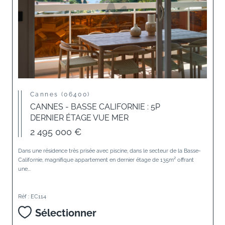
Cannes (06400)
CANNES - BASSE CALIFORNIE : 5P
DERNIER ÉTAGE VUE MER
2 495 000 €
Dans une résidence très prisée avec piscine, dans le secteur de la Basse-
Californie, magnifique appartement en dernier étage de 135m² offrant
une...
Réf : EC114
Sélectionner