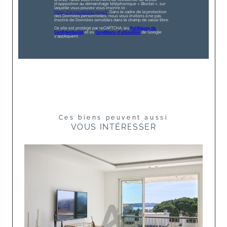
d'opposition au démarchage téléphonique « Bloctel », sur
laquelle vous pouvez vous inscrire ici :
https://www.bloctel.gouv.fr
. Dans le cadre de la protection
des Données personnelles, nous vous invitons à ne pas
inscrire de Données sensibles dans le champ de saisie libre.
Ce site est protégé par reCAPTCHA, les
Politiques de
Confidentialité
et es
Conditions d'utilisation
de Google
s'appliquent.
Ces biens peuvent aussi
VOUS INTÉRESSER