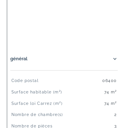
général
TRAD_SIROCCO_Caracteristique
Valeurs
Code postal
06400
Surface habitable (m²)
74 m²
Surface loi Carrez (m²)
74 m²
Nombre de chambre(s)
2
Nombre de pièces
3