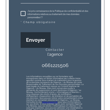
J'ai pris connaissance de la Politique de confidentialité et des
informations relatives au traitement de mes données
personnelles (*)*
* Champ obligatoire
Envoyer
contacter
l'agence
0661221506
Les informations recueillies sur ce formulaire sont
enregistrées dans un fichier informatisé par La Boite Immo
agissant comme Sous-traitant du traitement pour la gestion
de la clientèle/prospects de l'Agence / du Réseau qui reste
Responsable du Traitement de vos Données personnelles. La
base légale du traitement repose sur l'intérêt légitime de
l'Agence / du Réseau. Elles sont conservées jusqu'à
demande de suppression et sont destinées à l'Agence / au
Réseau. Conformément à la loi « informatique et libertés »,
vous disposez des droits d’accès, de rectification,
d’effacement, d’opposition, de limitation et de portabilité de
vos données. Vous pouvez retirer votre consentement à tout
moment en contactant directement l’Agence / Le Réseau.
Consultez le site
https://cnil.fr/fr
pour plus d’informations
sur vos droits. Si vous estimez, après avoir contacté l'Agence
/ le Réseau, que vos droits « Informatique et Libertés » ne
sont pas respectés, vous pouvez adresser une réclamation à
la CNIL. Nous vous informons de l’existence de la liste