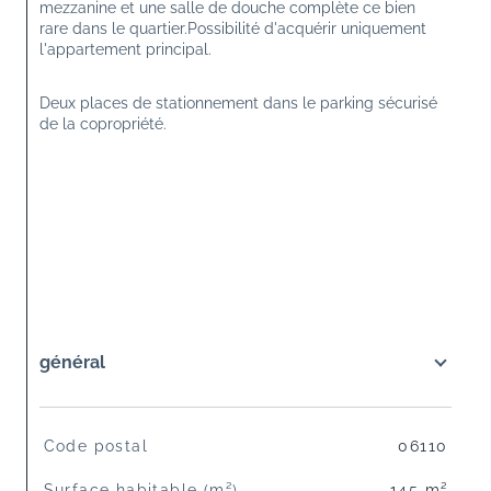
mezzanine et une salle de douche complète ce bien 
rare dans le quartier.Possibilité d'acquérir uniquement 
l'appartement principal.
Deux places de stationnement dans le parking sécurisé 
de la copropriété.
général
TRAD_SIROCCO_Caracteristique
Valeurs
Code postal
06110
Surface habitable (m²)
145 m²