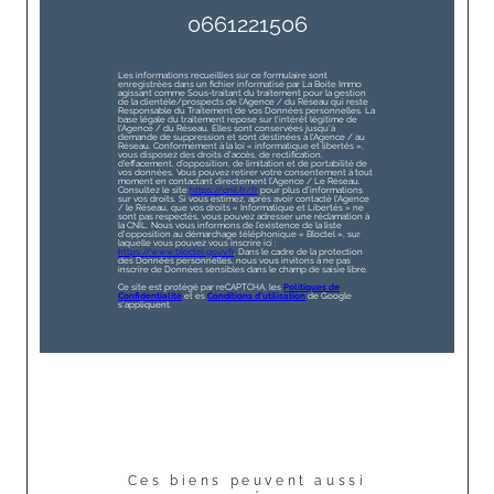
0661221506
Les informations recueillies sur ce formulaire sont
enregistrées dans un fichier informatisé par La Boite Immo
agissant comme Sous-traitant du traitement pour la gestion
de la clientèle/prospects de l'Agence / du Réseau qui reste
Responsable du Traitement de vos Données personnelles. La
base légale du traitement repose sur l'intérêt légitime de
l'Agence / du Réseau. Elles sont conservées jusqu'à
demande de suppression et sont destinées à l'Agence / au
Réseau. Conformément à la loi « informatique et libertés »,
vous disposez des droits d’accès, de rectification,
d’effacement, d’opposition, de limitation et de portabilité de
vos données. Vous pouvez retirer votre consentement à tout
moment en contactant directement l’Agence / Le Réseau.
Consultez le site
https://cnil.fr/fr
pour plus d’informations
sur vos droits. Si vous estimez, après avoir contacté l'Agence
/ le Réseau, que vos droits « Informatique et Libertés » ne
sont pas respectés, vous pouvez adresser une réclamation à
la CNIL. Nous vous informons de l’existence de la liste
d'opposition au démarchage téléphonique « Bloctel », sur
laquelle vous pouvez vous inscrire ici :
https://www.bloctel.gouv.fr
. Dans le cadre de la protection
des Données personnelles, nous vous invitons à ne pas
inscrire de Données sensibles dans le champ de saisie libre.
Ce site est protégé par reCAPTCHA, les
Politiques de
Confidentialité
et es
Conditions d'utilisation
de Google
s'appliquent.
Ces biens peuvent aussi