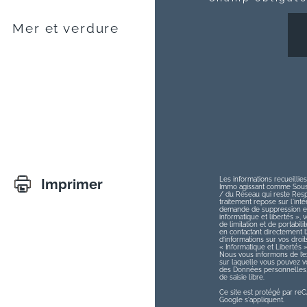
Mer et verdure
Les informations recueillies
Imprimer
Immo agissant comme Sous-t
/ du Réseau qui reste Res
traitement repose sur l'int
demande de suppression et 
informatique et libertés », v
de limitation et de portabi
en contactant directement 
d’informations sur vos droit
« Informatique et Libertés 
Nous vous informons de l’ex
sur laquelle vous pouvez vou
des Données personnelles, 
de saisie libre.
Ce site est protégé par r
Google s'appliquent.