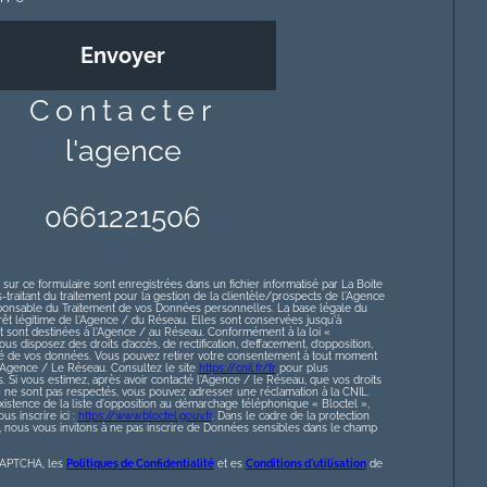
Envoyer
contacter
l'agence
0661221506
 sur ce formulaire sont enregistrées dans un fichier informatisé par La Boite
raitant du traitement pour la gestion de la clientèle/prospects de l'Agence
ponsable du Traitement de vos Données personnelles. La base légale du
érêt légitime de l'Agence / du Réseau. Elles sont conservées jusqu'à
sont destinées à l'Agence / au Réseau. Conformément à la loi «
ous disposez des droits d’accès, de rectification, d’effacement, d’opposition,
lité de vos données. Vous pouvez retirer votre consentement à tout moment
l’Agence / Le Réseau. Consultez le site
https://cnil.fr/fr
pour plus
s. Si vous estimez, après avoir contacté l'Agence / le Réseau, que vos droits
» ne sont pas respectés, vous pouvez adresser une réclamation à la CNIL.
istence de la liste d'opposition au démarchage téléphonique « Bloctel »,
s inscrire ici :
https://www.bloctel.gouv.fr
. Dans le cadre de la protection
nous vous invitons à ne pas inscrire de Données sensibles dans le champ
eCAPTCHA, les
Politiques de Confidentialité
et es
Conditions d'utilisation
de