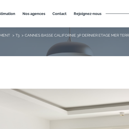
estimation
nos agences
contact
rejoignez-nous
EMENT
T3
CANNES BASSE CALIFORNIE 3P DERNIER ETAGE MER TERR