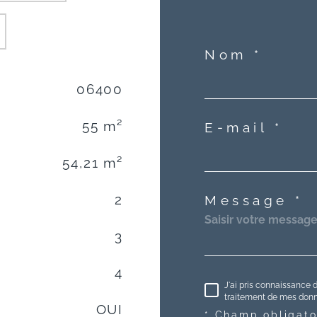
Nom *
06400
55 m²
E-mail *
54,21 m²
2
Message *
3
4
J'ai pris connaissance d
traitement de mes donné
OUI
* Champ obligato