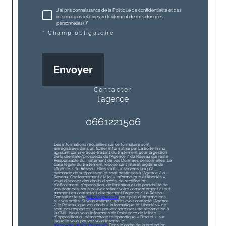
J'ai pris connaissance de la Politique de confidentialité et des
informations relatives au traitement de mes données
personnelles (*)*
* Champ obligatoire
Envoyer
contacter
l'agence
0661221506
Les informations recueillies sur ce formulaire sont
enregistrées dans un fichier informatisé par La Boite Immo
agissant comme Sous-traitant du traitement pour la gestion
de la clientèle/prospects de l'Agence / du Réseau qui reste
Responsable du Traitement de vos Données personnelles. La
base légale du traitement repose sur l'intérêt légitime de
l'Agence / du Réseau. Elles sont conservées jusqu'à
demande de suppression et sont destinées à l'Agence / au
Réseau. Conformément à la loi « informatique et libertés »,
vous disposez des droits d’accès, de rectification,
d’effacement, d’opposition, de limitation et de portabilité de
vos données. Vous pouvez retirer votre consentement à tout
moment en contactant directement l’Agence / Le Réseau.
Consultez le site
https://cnil.fr/fr
pour plus d’informations
sur vos droits. Si vous estimez, après avoir contacté l'Agence
/ le Réseau, que vos droits « Informatique et Libertés » ne
sont pas respectés, vous pouvez adresser une réclamation à
la CNIL. Nous vous informons de l’existence de la liste
d'opposition au démarchage téléphonique « Bloctel », sur
laquelle vous pouvez vous inscrire ici :
https://www.bloctel.gouv.fr
. Dans le cadre de la protection