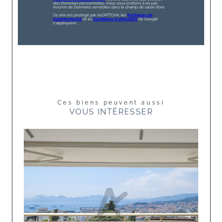
des Données personnelles, nous vous invitons à ne pas
inscrire de Données sensibles dans le champ de saisie libre.
Ce site est protégé par reCAPTCHA, les
Politiques de
Confidentialité
et es
Conditions d'utilisation
de Google
s'appliquent.
Ces biens peuvent aussi
VOUS INTÉRESSER