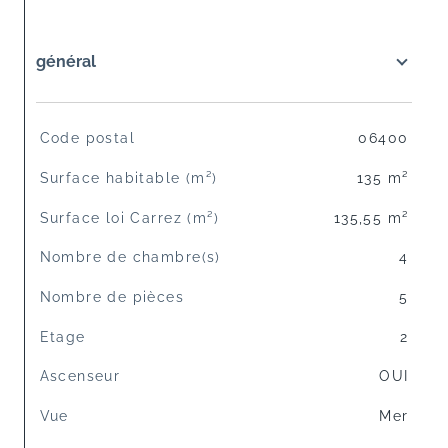
général
TRAD_SIROCCO_Caracteristique
Valeurs
Code postal
06400
Surface habitable (m²)
135 m²
Surface loi Carrez (m²)
135,55 m²
Nombre de chambre(s)
4
Nombre de pièces
5
Etage
2
Ascenseur
OUI
Vue
Mer