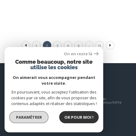
1
2
3
4
5
...
11
On en reste là
Comme beaucoup, notre site
utilise les cookies
Espace
PROPRIÉTAIRE
On aimerait vous accompagner pendant
votre visite.
Se connecter
En poursuivant, vous acceptez l'utilisation des
cookies par ce site, afin de vous proposer des
© 2026 | Tous droits réservés | Traduction powered by Google |
contenus adaptés et réaliser des statistiques !
Nos honoraires
Plan du site
Mentions légales
Admin
Nos liens
Politique RGPD
Cookies
PARAMÉTRER
OK POUR MOI !