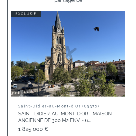
par l'agence
EXCLUSIF
Saint-Didier-au-Mont-d'Or (69370)
SAINT-DIDIER-AU-MONT-D'OR - MAISON
ANCIENNE DE 300 M2 ENV. - 6...
1 825 000 €