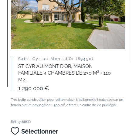
Saint-Cyr-au-Mont-d'Or (69450)
ST CYR AU MONT D'OR, MAISON
FAMILIALE 4 CHAMBRES DE 230 M² + 110
M2...
1 290 000 €
Très belle construction pour cette maison traditionnelle implantée sur un
terrain plat et paysagé de 1 500 m², offrant un cadre de vie privilégié...
Réf : 5168SD
Sélectionner