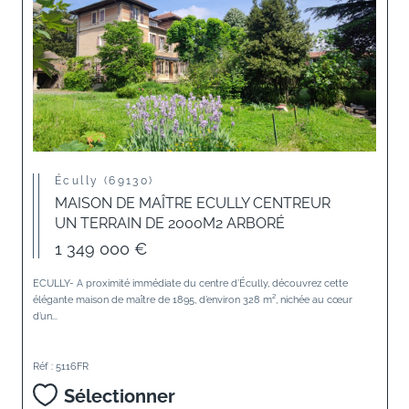
Écully (69130)
MAISON DE MAÎTRE ECULLY CENTREUR
UN TERRAIN DE 2000M2 ARBORÉ
1 349 000 €
ECULLY- A proximité immédiate du centre d’Écully, découvrez cette
élégante maison de maître de 1895, d’environ 328 m², nichée au cœur
d’un...
Réf : 5116FR
Sélectionner