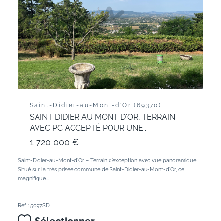
Saint-Didier-au-Mont-d'Or (69370)
SAINT DIDIER AU MONT D'OR, TERRAIN
AVEC PC ACCEPTÉ POUR UNE...
1 720 000 €
Saint-Didier-au-Mont-d’Or – Terrain d’exception avec vue panoramique
Situé sur la très prisée commune de Saint-Didier-au-Mont-d’Or, ce
magnifique...
Réf : 5097SD