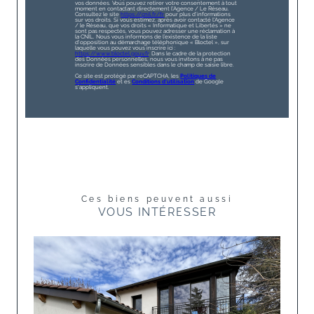
vos données. Vous pouvez retirer votre consentement à tout
moment en contactant directement l’Agence / Le Réseau.
Consultez le site
https://cnil.fr/fr
pour plus d’informations
sur vos droits. Si vous estimez, après avoir contacté l'Agence
/ le Réseau, que vos droits « Informatique et Libertés » ne
sont pas respectés, vous pouvez adresser une réclamation à
la CNIL. Nous vous informons de l’existence de la liste
d'opposition au démarchage téléphonique « Bloctel », sur
laquelle vous pouvez vous inscrire ici :
https://www.bloctel.gouv.fr
. Dans le cadre de la protection
des Données personnelles, nous vous invitons à ne pas
inscrire de Données sensibles dans le champ de saisie libre.
Ce site est protégé par reCAPTCHA, les
Politiques de
Confidentialité
et es
Conditions d'utilisation
de Google
s'appliquent.
Ces biens peuvent aussi
VOUS INTÉRESSER