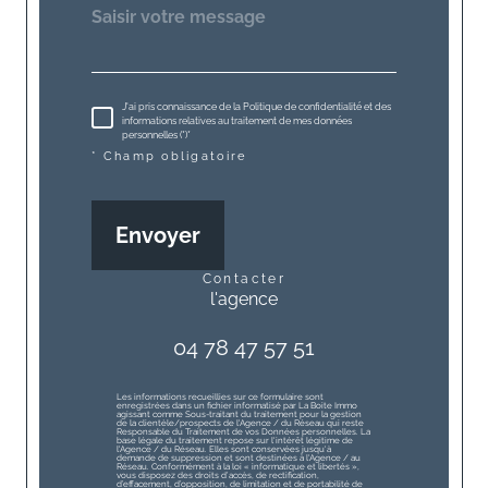
J'ai pris connaissance de la Politique de confidentialité et des
informations relatives au traitement de mes données
personnelles (*)*
* Champ obligatoire
Envoyer
contacter
l'agence
04 78 47 57 51
Les informations recueillies sur ce formulaire sont
enregistrées dans un fichier informatisé par La Boite Immo
agissant comme Sous-traitant du traitement pour la gestion
de la clientèle/prospects de l'Agence / du Réseau qui reste
Responsable du Traitement de vos Données personnelles. La
base légale du traitement repose sur l'intérêt légitime de
l'Agence / du Réseau. Elles sont conservées jusqu'à
demande de suppression et sont destinées à l'Agence / au
Réseau. Conformément à la loi « informatique et libertés »,
vous disposez des droits d’accès, de rectification,
d’effacement, d’opposition, de limitation et de portabilité de