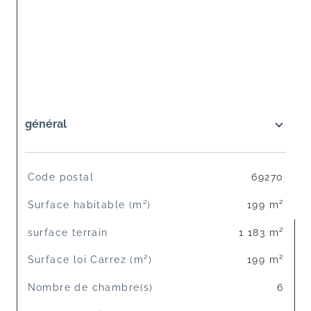
général
TRAD_SIROCCO_Caracteristique
Valeurs
Code postal
69270
Surface habitable (m²)
199 m²
surface terrain
1 183 m²
Surface loi Carrez (m²)
199 m²
Nombre de chambre(s)
6