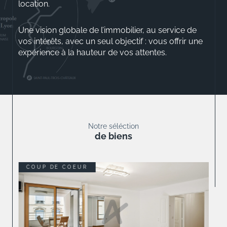
location.
Une vision globale de l’immobilier, au service de
vos intérêts, avec un seul objectif : vous offrir une
expérience à la hauteur de vos attentes.
Aurélio ROSSINI
Gérant
Notre séléction
de biens
COUP DE COEUR