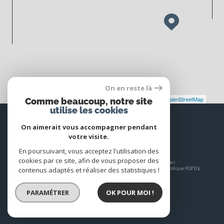
On en reste là
Leaflet
|
©
Maps
|
© OpenStreetMap
Jawg
Comme beaucoup, notre site
utilise les cookies
Espace
PROPRIÉTAIRE
On aimerait vous accompagner pendant
votre visite.
Se connecter
En poursuivant, vous acceptez l'utilisation des
cookies par ce site, afin de vous proposer des
© 2026 | Tous droits réservés | Traduction powered by Google |
contenus adaptés et réaliser des statistiques !
Nos honoraires
Plan du site
Mentions légales
Admin
Nos liens
Politique RGPD
Cookies
PARAMÉTRER
OK POUR MOI !