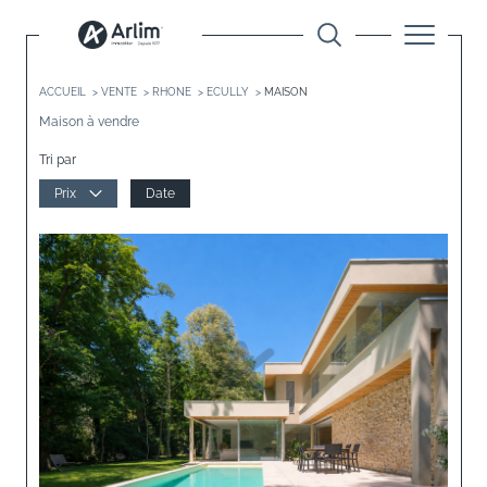
ACCUEIL
VENTE
RHONE
ECULLY
MAISON
Maison à vendre
Tri par
Prix
Date