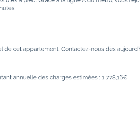
bles à pied. Grâce à la ligne A du métro, vous rejo
nutes.
iel de cet appartement. Contactez-nous dès aujourd’
ntant annuelle des charges estimées : 1 778,16€