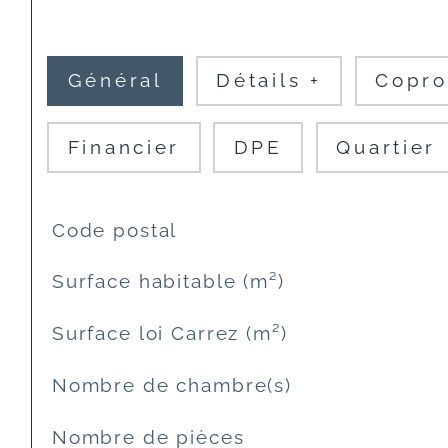
Général
Détails +
Copro
Financier
DPE
Quartier
TRAD_SIROCCO_Caracteristique
Valeurs
Code postal
Surface habitable (m²)
Surface loi Carrez (m²)
Nombre de chambre(s)
Nombre de pièces