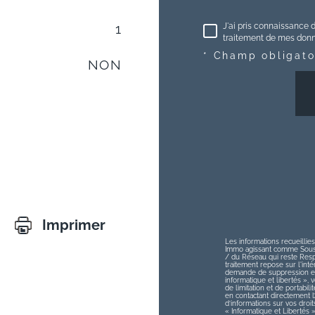
J'ai pris connaissance d
1
traitement de mes donné
* Champ obligato
NON
Imprimer
Les informations recueillies
Immo agissant comme Sous-t
/ du Réseau qui reste Res
traitement repose sur l'int
demande de suppression et 
informatique et libertés », v
de limitation et de portabi
en contactant directement 
d’informations sur vos droit
« Informatique et Libertés 