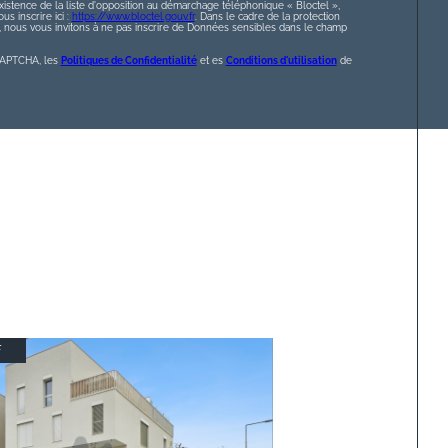
istence de la liste d'opposition au démarchage téléphonique « Bloctel »,
s inscrire ici :
https://www.bloctel.gouv.fr
. Dans le cadre de la protection
nous vous invitons à ne pas inscrire de Données sensibles dans le champ
eCAPTCHA, les
Politiques de Confidentialité
et es
Conditions d'utilisation
de
F