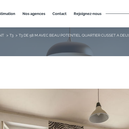
estimation
nos agences
contact
rejoignez-nous
NT
T3
T3 DE 58 M AVEC BEAU POTENTIEL QUARTIER CUSSET A DEU