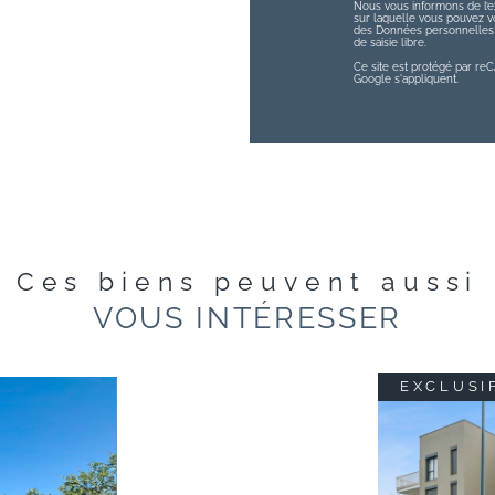
Nous vous informons de l’ex
sur laquelle vous pouvez vou
des Données personnelles, 
de saisie libre.
Ce site est protégé par r
Google s'appliquent.
Ces biens peuvent aussi
VOUS INTÉRESSER
EXCLUSI