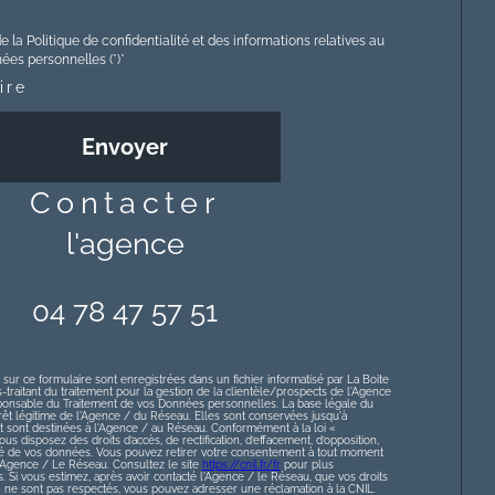
e la Politique de confidentialité et des informations relatives au
es personnelles (*)*
ire
Envoyer
contacter
l'agence
04 78 47 57 51
 sur ce formulaire sont enregistrées dans un fichier informatisé par La Boite
raitant du traitement pour la gestion de la clientèle/prospects de l'Agence
ponsable du Traitement de vos Données personnelles. La base légale du
érêt légitime de l'Agence / du Réseau. Elles sont conservées jusqu'à
sont destinées à l'Agence / au Réseau. Conformément à la loi «
ous disposez des droits d’accès, de rectification, d’effacement, d’opposition,
lité de vos données. Vous pouvez retirer votre consentement à tout moment
l’Agence / Le Réseau. Consultez le site
https://cnil.fr/fr
pour plus
s. Si vous estimez, après avoir contacté l'Agence / le Réseau, que vos droits
» ne sont pas respectés, vous pouvez adresser une réclamation à la CNIL.