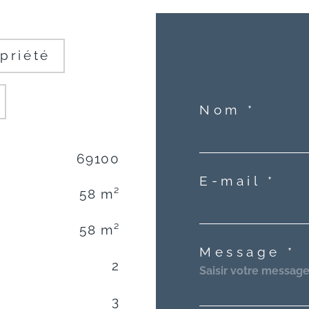
priété
Nom *
69100
E-mail *
58 m²
58 m²
Message *
2
3