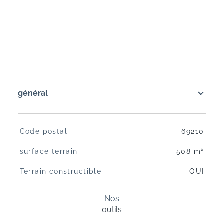
général
TRAD_SIROCCO_Caracteristique
Valeurs
Code postal
69210
surface terrain
508 m²
Terrain constructible
OUI
Nos
outils