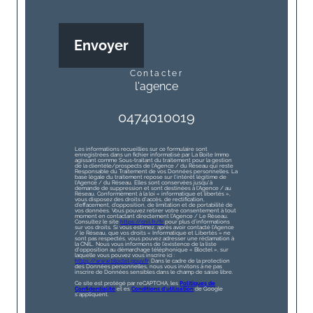
Envoyer
contacter
l'agence
0474010019
Les informations recueillies sur ce formulaire sont
enregistrées dans un fichier informatisé par La Boite Immo
agissant comme Sous-traitant du traitement pour la gestion
de la clientèle/prospects de l'Agence / du Réseau qui reste
Responsable du Traitement de vos Données personnelles. La
base légale du traitement repose sur l'intérêt légitime de
l'Agence / du Réseau. Elles sont conservées jusqu'à
demande de suppression et sont destinées à l'Agence / au
Réseau. Conformément à la loi « informatique et libertés »,
vous disposez des droits d’accès, de rectification,
d’effacement, d’opposition, de limitation et de portabilité de
vos données. Vous pouvez retirer votre consentement à tout
moment en contactant directement l’Agence / Le Réseau.
Consultez le site
https://cnil.fr/fr
pour plus d’informations
sur vos droits. Si vous estimez, après avoir contacté l'Agence
/ le Réseau, que vos droits « Informatique et Libertés » ne
sont pas respectés, vous pouvez adresser une réclamation à
la CNIL. Nous vous informons de l’existence de la liste
d'opposition au démarchage téléphonique « Bloctel », sur
laquelle vous pouvez vous inscrire ici :
https://www.bloctel.gouv.fr
. Dans le cadre de la protection
des Données personnelles, nous vous invitons à ne pas
inscrire de Données sensibles dans le champ de saisie libre.
Ce site est protégé par reCAPTCHA, les
Politiques de
Confidentialité
et es
Conditions d'utilisation
de Google
s'appliquent.