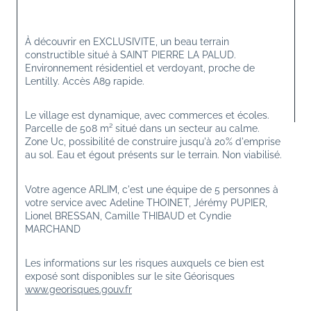
À 
découvrir en EXCLUSIVITE
, un
 beau 
terrain 
constructible situé à SAINT PIERRE LA PALUD. 
Environnement 
résidentiel 
et 
verdoyant, proche de 
Lentilly. Accès A89 rapide. 
Le village est dynamique, avec commerces et écoles. 
Parcelle de 
508 
m² 
situé 
dans 
un 
secteur 
au calme. 
Zone Uc, possibilité de construire jusqu'à 20% d'emprise 
au sol. Eau et égout présents sur le terrain. Non viabilisé.
Votre agence ARLIM, c'est une équipe de 5 personnes à 
votre service avec Adeline THOINET, Jérémy PUPIER, 
Lionel BRESSAN, Camille THIBAUD et Cyndie 
MARCHAND
Les informations sur les risques auxquels ce bien est 
exposé sont disponibles sur le site Géorisques 
www.georisques.gouv.fr