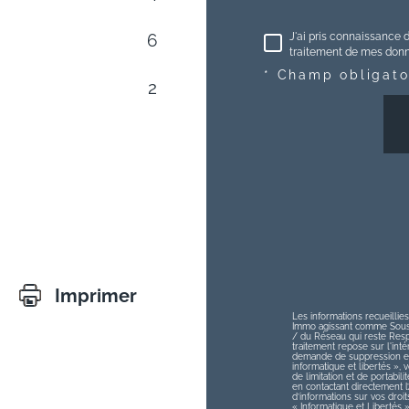
J'ai pris connaissance d
6
traitement de mes donné
* Champ obligato
2
Imprimer
Les informations recueillies
Immo agissant comme Sous-t
/ du Réseau qui reste Res
traitement repose sur l'int
demande de suppression et 
informatique et libertés », v
de limitation et de portabi
en contactant directement 
d’informations sur vos droit
« Informatique et Libertés 