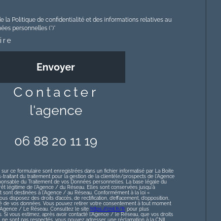
e la Politique de confidentialité et des informations relatives au
es personnelles (*)*
ire
Envoyer
contacter
l'agence
06 88 20 11 19
 sur ce formulaire sont enregistrées dans un fichier informatisé par La Boite
raitant du traitement pour la gestion de la clientèle/prospects de l'Agence
ponsable du Traitement de vos Données personnelles. La base légale du
érêt légitime de l'Agence / du Réseau. Elles sont conservées jusqu'à
sont destinées à l'Agence / au Réseau. Conformément à la loi «
ous disposez des droits d’accès, de rectification, d’effacement, d’opposition,
lité de vos données. Vous pouvez retirer votre consentement à tout moment
l’Agence / Le Réseau. Consultez le site
https://cnil.fr/fr
pour plus
s. Si vous estimez, après avoir contacté l'Agence / le Réseau, que vos droits
» ne sont pas respectés, vous pouvez adresser une réclamation à la CNIL.