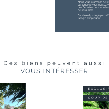
Nous vous informons de l’ex
sur laquelle vous pouvez vou
des Données personnelles, 
de saisie libre.
Ce site est protégé par r
Google s'appliquent.
Ces biens peuvent aussi
VOUS INTÉRESSER
EXCLUSI
COUP DE