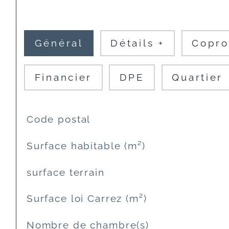
Général
Détails +
Copro
Financier
DPE
Quartier
TRAD_SIROCCO_Caracteristique
Valeurs
Code postal
Surface habitable (m²)
surface terrain
Surface loi Carrez (m²)
Nombre de chambre(s)