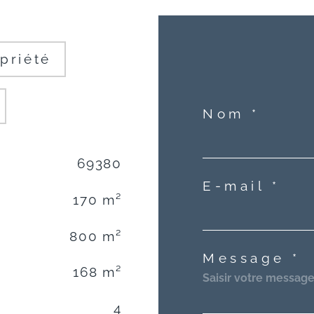
priété
Nom *
69380
E-mail *
170 m²
800 m²
Message *
168 m²
4