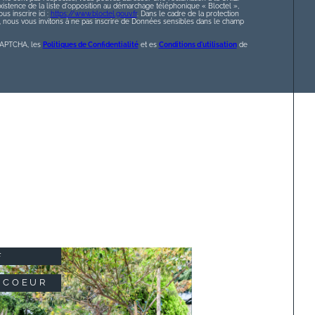
istence de la liste d'opposition au démarchage téléphonique « Bloctel »,
s inscrire ici :
https://www.bloctel.gouv.fr
. Dans le cadre de la protection
nous vous invitons à ne pas inscrire de Données sensibles dans le champ
eCAPTCHA, les
Politiques de Confidentialité
et es
Conditions d'utilisation
de
F
 COEUR