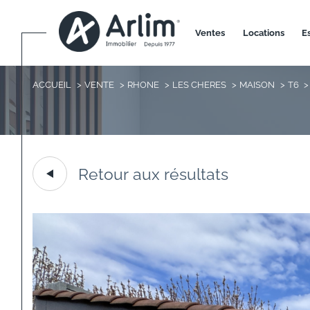
ventes
locations
ACCUEIL
VENTE
RHONE
LES CHERES
MAISON
T6
Retour aux résultats