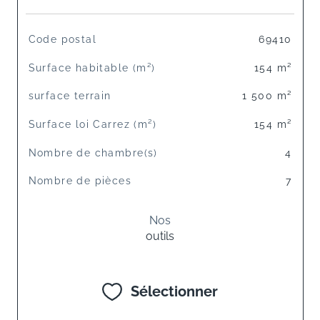
TRAD_SIROCCO_Caracteristique
Valeurs
Code postal
69410
Surface habitable (m²)
154 m²
surface terrain
1 500 m²
Surface loi Carrez (m²)
154 m²
Nombre de chambre(s)
4
Nombre de pièces
7
Nos
outils
Sélectionner