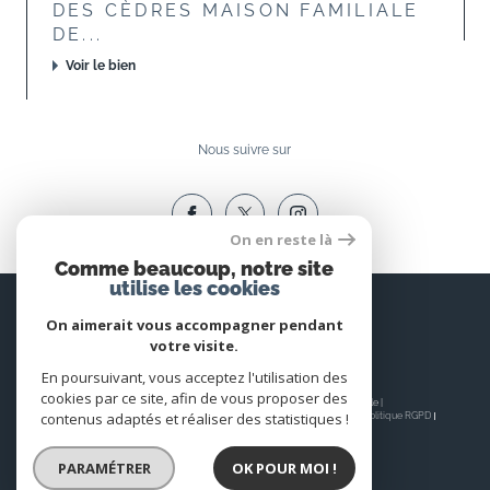
DES CÈDRES MAISON FAMILIALE
DE...
Voir le bien
Nous suivre sur
On en reste là
Comme beaucoup, notre site
utilise les cookies
Espace
PROPRIÉTAIRE
On aimerait vous accompagner pendant
votre visite.
Se connecter
En poursuivant, vous acceptez l'utilisation des
cookies par ce site, afin de vous proposer des
© 2026 | Tous droits réservés | Traduction powered by Google |
contenus adaptés et réaliser des statistiques !
Nos honoraires
Plan du site
Mentions légales
Admin
Nos liens
Politique RGPD
Cookies
PARAMÉTRER
OK POUR MOI !