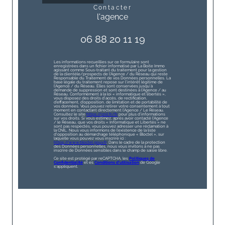
contacter
l'agence
06 88 20 11 19
Les informations recueillies sur ce formulaire sont
enregistrées dans un fichier informatisé par La Boite Immo
agissant comme Sous-traitant du traitement pour la gestion
de la clientèle/prospects de l'Agence / du Réseau qui reste
Responsable du Traitement de vos Données personnelles. La
base légale du traitement repose sur l'intérêt légitime de
l'Agence / du Réseau. Elles sont conservées jusqu'à
demande de suppression et sont destinées à l'Agence / au
Réseau. Conformément à la loi « informatique et libertés »,
vous disposez des droits d’accès, de rectification,
d’effacement, d’opposition, de limitation et de portabilité de
vos données. Vous pouvez retirer votre consentement à tout
moment en contactant directement l’Agence / Le Réseau.
Consultez le site
https://cnil.fr/fr
pour plus d’informations
sur vos droits. Si vous estimez, après avoir contacté l'Agence
/ le Réseau, que vos droits « Informatique et Libertés » ne
sont pas respectés, vous pouvez adresser une réclamation à
la CNIL. Nous vous informons de l’existence de la liste
d'opposition au démarchage téléphonique « Bloctel », sur
laquelle vous pouvez vous inscrire ici :
https://www.bloctel.gouv.fr
. Dans le cadre de la protection
des Données personnelles, nous vous invitons à ne pas
inscrire de Données sensibles dans le champ de saisie libre.
Ce site est protégé par reCAPTCHA, les
Politiques de
Confidentialité
et es
Conditions d'utilisation
de Google
s'appliquent.