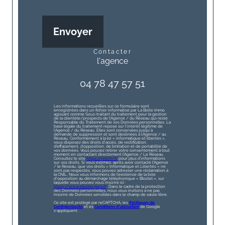
Envoyer
contacter
l'agence
04 78 47 57 51
Les informations recueillies sur ce formulaire sont
enregistrées dans un fichier informatisé par La Boite Immo
agissant comme Sous-traitant du traitement pour la gestion
de la clientèle/prospects de l'Agence / du Réseau qui reste
Responsable du Traitement de vos Données personnelles. La
base légale du traitement repose sur l'intérêt légitime de
l'Agence / du Réseau. Elles sont conservées jusqu'à
demande de suppression et sont destinées à l'Agence / au
Réseau. Conformément à la loi « informatique et libertés »,
vous disposez des droits d’accès, de rectification,
d’effacement, d’opposition, de limitation et de portabilité de
vos données. Vous pouvez retirer votre consentement à tout
moment en contactant directement l’Agence / Le Réseau.
Consultez le site
https://cnil.fr/fr
pour plus d’informations
sur vos droits. Si vous estimez, après avoir contacté l'Agence
/ le Réseau, que vos droits « Informatique et Libertés » ne
sont pas respectés, vous pouvez adresser une réclamation à
la CNIL. Nous vous informons de l’existence de la liste
d'opposition au démarchage téléphonique « Bloctel », sur
laquelle vous pouvez vous inscrire ici :
https://www.bloctel.gouv.fr
. Dans le cadre de la protection
des Données personnelles, nous vous invitons à ne pas
inscrire de Données sensibles dans le champ de saisie libre.
Ce site est protégé par reCAPTCHA, les
Politiques de
Confidentialité
et es
Conditions d'utilisation
de Google
s'appliquent.