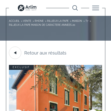
ACCUEIL
VENTE
RHONE
RILLIEUX LA PAPE
MAISON
T7
RILLIEUX LA PAPE MAISON DE CARACTERE ANNEES 20
Retour aux résultats
EXCLUSIF