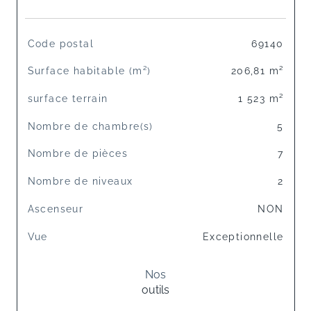
TRAD_SIROCCO_Caracteristique
Valeurs
Code postal
69140
Surface habitable (m²)
206,81 m²
surface terrain
1 523 m²
Nombre de chambre(s)
5
Nombre de pièces
7
Nombre de niveaux
2
Ascenseur
NON
Vue
Exceptionnelle
Nos
outils