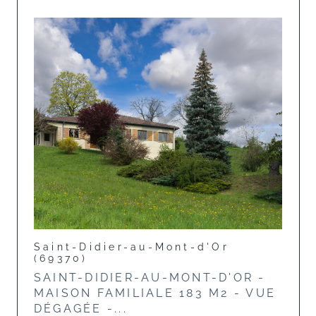
Saint-Didier-au-Mont-d'Or
(69370)
SAINT-DIDIER-AU-MONT-D'OR -
MAISON FAMILIALE 183 M2 - VUE
DÉGAGÉE -...