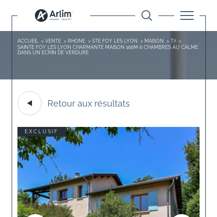
ACCUEIL
VENTE
RHONE
STE FOY LES LYON
MAISON
T7
SAINTE FOY LES LYON CHARMANTE MAISON 166M 6 CHAMBRES AU CALME
DANS UN ECRIN DE VERDURE
Retour aux résultats
EXCLUSIF