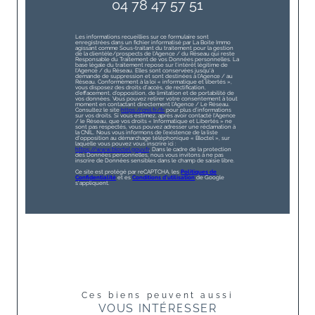
04 78 47 57 51
Les informations recueillies sur ce formulaire sont
enregistrées dans un fichier informatisé par La Boite Immo
agissant comme Sous-traitant du traitement pour la gestion
de la clientèle/prospects de l'Agence / du Réseau qui reste
Responsable du Traitement de vos Données personnelles. La
base légale du traitement repose sur l'intérêt légitime de
l'Agence / du Réseau. Elles sont conservées jusqu'à
demande de suppression et sont destinées à l'Agence / au
Réseau. Conformément à la loi « informatique et libertés »,
vous disposez des droits d’accès, de rectification,
d’effacement, d’opposition, de limitation et de portabilité de
vos données. Vous pouvez retirer votre consentement à tout
moment en contactant directement l’Agence / Le Réseau.
Consultez le site
https://cnil.fr/fr
pour plus d’informations
sur vos droits. Si vous estimez, après avoir contacté l'Agence
/ le Réseau, que vos droits « Informatique et Libertés » ne
sont pas respectés, vous pouvez adresser une réclamation à
la CNIL. Nous vous informons de l’existence de la liste
d'opposition au démarchage téléphonique « Bloctel », sur
laquelle vous pouvez vous inscrire ici :
https://www.bloctel.gouv.fr
. Dans le cadre de la protection
des Données personnelles, nous vous invitons à ne pas
inscrire de Données sensibles dans le champ de saisie libre.
Ce site est protégé par reCAPTCHA, les
Politiques de
Confidentialité
et es
Conditions d'utilisation
de Google
s'appliquent.
Ces biens peuvent aussi
VOUS INTÉRESSER