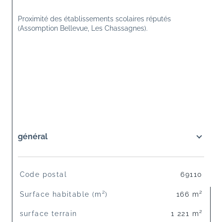
Proximité des établissements scolaires réputés 
(Assomption Bellevue, Les Chassagnes).
général
TRAD_SIROCCO_Caracteristique
Valeurs
Code postal
69110
Surface habitable (m²)
166 m²
surface terrain
1 221 m²