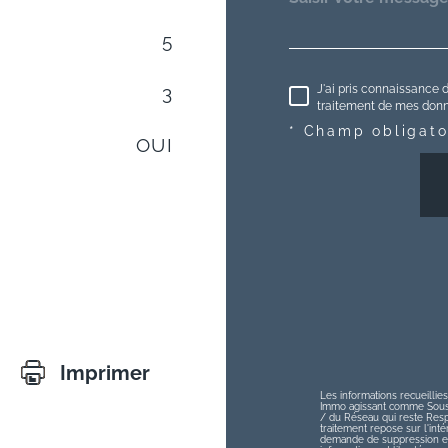
5
J'ai pris connaissance d
3
traitement de mes donné
* Champ obligato
OUI
Imprimer
Les informations recueillies
Immo agissant comme Sous-t
/ du Réseau qui reste Res
traitement repose sur l'int
demande de suppression et 