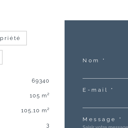
priété
Nom *
69340
E-mail *
105 m²
105,10 m²
Message *
3