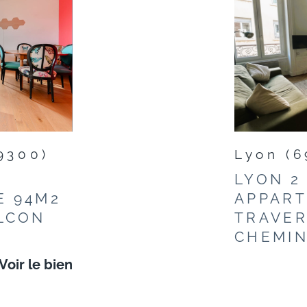
9300)
Lyon (6
-
LYON 2 
E 94M2
APPAR
ALCON
TRAVER
CHEMINE
Voir le bien