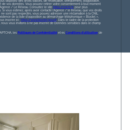
ous disposez des droits d’accès, de rectification, d’effacement, d’opposition,
lité de vos données. Vous pouvez retirer votre consentement à tout moment
l’Agence / Le Réseau. Consultez le site
https://cnil.fr/fr
pour plus
s. Si vous estimez, après avoir contacté l'Agence / le Réseau, que vos droits
» ne sont pas respectés, vous pouvez adresser une réclamation à la CNIL.
istence de la liste d'opposition au démarchage téléphonique « Bloctel »,
s inscrire ici :
https://www.bloctel.gouv.fr
. Dans le cadre de la protection
nous vous invitons à ne pas inscrire de Données sensibles dans le champ
eCAPTCHA, les
Politiques de Confidentialité
et es
Conditions d'utilisation
de