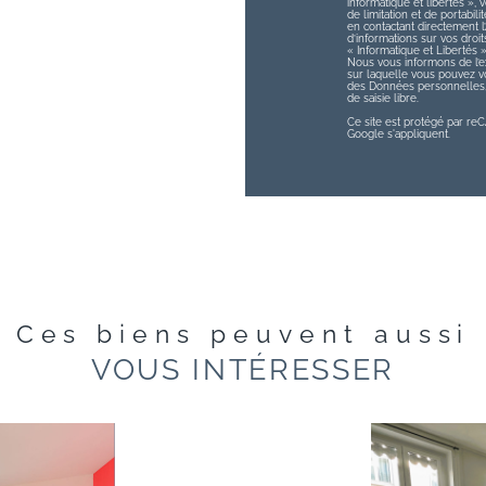
informatique et libertés », v
de limitation et de portabi
en contactant directement 
d’informations sur vos droit
« Informatique et Libertés 
Nous vous informons de l’ex
sur laquelle vous pouvez vou
des Données personnelles, 
de saisie libre.
Ce site est protégé par r
Google s'appliquent.
Ces biens peuvent aussi
VOUS INTÉRESSER