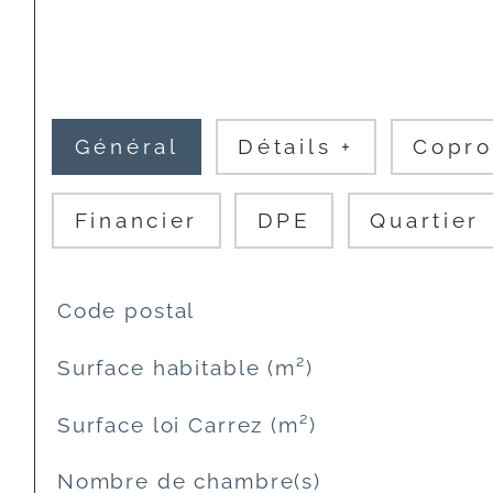
Général
Détails +
Copro
Financier
DPE
Quartier
TRAD_SIROCCO_Caracteristique
Valeurs
Code postal
Surface habitable (m²)
Surface loi Carrez (m²)
Nombre de chambre(s)