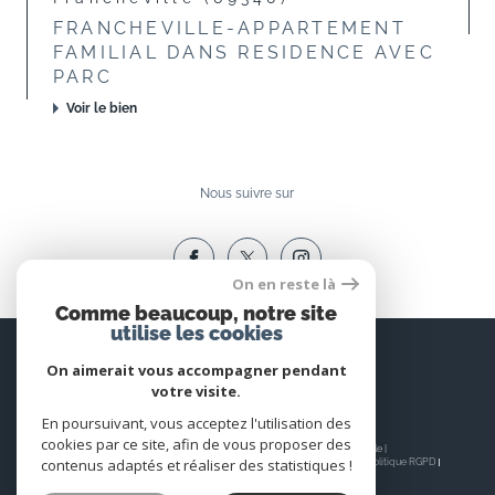
FRANCHEVILLE-APPARTEMENT
FAMILIAL DANS RESIDENCE AVEC
PARC
Voir le bien
Nous suivre sur
On en reste là
Comme beaucoup, notre site
utilise les cookies
Espace
PROPRIÉTAIRE
On aimerait vous accompagner pendant
votre visite.
Se connecter
En poursuivant, vous acceptez l'utilisation des
cookies par ce site, afin de vous proposer des
© 2026 | Tous droits réservés | Traduction powered by Google |
contenus adaptés et réaliser des statistiques !
Nos honoraires
Plan du site
Mentions légales
Admin
Nos liens
Politique RGPD
Cookies