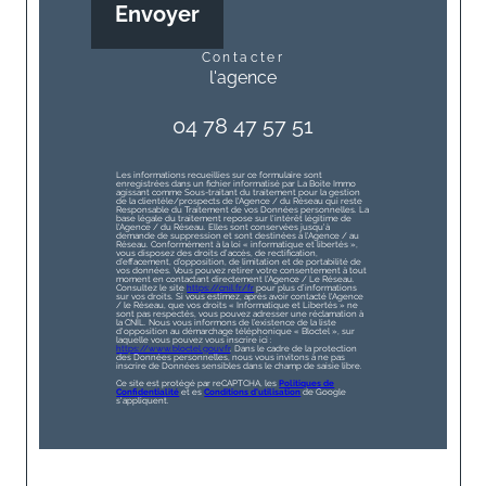
Envoyer
contacter
l'agence
04 78 47 57 51
Les informations recueillies sur ce formulaire sont
enregistrées dans un fichier informatisé par La Boite Immo
agissant comme Sous-traitant du traitement pour la gestion
de la clientèle/prospects de l'Agence / du Réseau qui reste
Responsable du Traitement de vos Données personnelles. La
base légale du traitement repose sur l'intérêt légitime de
l'Agence / du Réseau. Elles sont conservées jusqu'à
demande de suppression et sont destinées à l'Agence / au
Réseau. Conformément à la loi « informatique et libertés »,
vous disposez des droits d’accès, de rectification,
d’effacement, d’opposition, de limitation et de portabilité de
vos données. Vous pouvez retirer votre consentement à tout
moment en contactant directement l’Agence / Le Réseau.
Consultez le site
https://cnil.fr/fr
pour plus d’informations
sur vos droits. Si vous estimez, après avoir contacté l'Agence
/ le Réseau, que vos droits « Informatique et Libertés » ne
sont pas respectés, vous pouvez adresser une réclamation à
la CNIL. Nous vous informons de l’existence de la liste
d'opposition au démarchage téléphonique « Bloctel », sur
laquelle vous pouvez vous inscrire ici :
https://www.bloctel.gouv.fr
. Dans le cadre de la protection
des Données personnelles, nous vous invitons à ne pas
inscrire de Données sensibles dans le champ de saisie libre.
Ce site est protégé par reCAPTCHA, les
Politiques de
Confidentialité
et es
Conditions d'utilisation
de Google
s'appliquent.