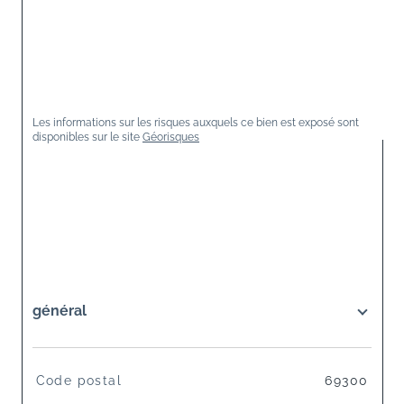
Les informations sur les risques auxquels ce bien est exposé sont 
disponibles sur le site 
Géorisques
général
TRAD_SIROCCO_Caracteristique
Valeurs
Code postal
69300