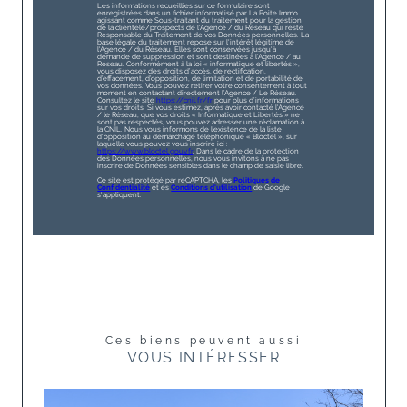
Les informations recueillies sur ce formulaire sont
enregistrées dans un fichier informatisé par La Boite Immo
agissant comme Sous-traitant du traitement pour la gestion
de la clientèle/prospects de l'Agence / du Réseau qui reste
Responsable du Traitement de vos Données personnelles. La
base légale du traitement repose sur l'intérêt légitime de
l'Agence / du Réseau. Elles sont conservées jusqu'à
demande de suppression et sont destinées à l'Agence / au
Réseau. Conformément à la loi « informatique et libertés »,
vous disposez des droits d’accès, de rectification,
d’effacement, d’opposition, de limitation et de portabilité de
vos données. Vous pouvez retirer votre consentement à tout
moment en contactant directement l’Agence / Le Réseau.
Consultez le site
https://cnil.fr/fr
pour plus d’informations
sur vos droits. Si vous estimez, après avoir contacté l'Agence
/ le Réseau, que vos droits « Informatique et Libertés » ne
sont pas respectés, vous pouvez adresser une réclamation à
la CNIL. Nous vous informons de l’existence de la liste
d'opposition au démarchage téléphonique « Bloctel », sur
laquelle vous pouvez vous inscrire ici :
https://www.bloctel.gouv.fr
. Dans le cadre de la protection
des Données personnelles, nous vous invitons à ne pas
inscrire de Données sensibles dans le champ de saisie libre.
Ce site est protégé par reCAPTCHA, les
Politiques de
Confidentialité
et es
Conditions d'utilisation
de Google
s'appliquent.
Ces biens peuvent aussi
VOUS INTÉRESSER