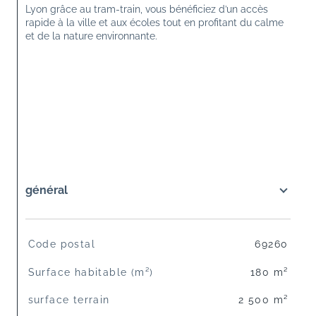
Lyon grâce au tram-train, vous bénéficiez d’un accès 
rapide à la ville et aux écoles tout en profitant du calme 
et de la nature environnante. 
général
TRAD_SIROCCO_Caracteristique
Valeurs
Code postal
69260
Surface habitable (m²)
180 m²
surface terrain
2 500 m²