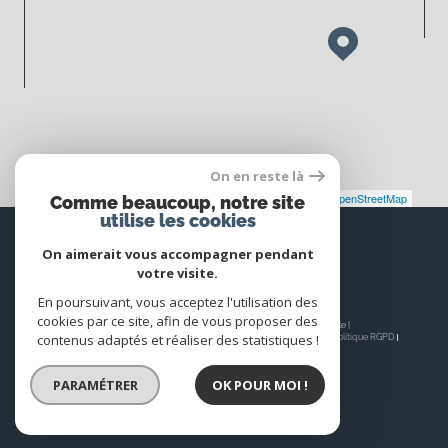
On en reste là
Leaflet
|
©
Maps
|
© OpenStreetMap
Jawg
Comme beaucoup, notre site
utilise les cookies
Espace
PROPRIÉTAIRE
On aimerait vous accompagner pendant
votre visite.
Se connecter
En poursuivant, vous acceptez l'utilisation des
cookies par ce site, afin de vous proposer des
© 2026 | Tous droits réservés | Traduction powered by Google |
contenus adaptés et réaliser des statistiques !
Nos honoraires
Plan du site
Mentions légales
Admin
Nos liens
Politique RGPD
Cookies
PARAMÉTRER
OK POUR MOI !