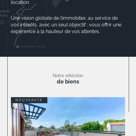
location.
Une vision globale de l’immobilier, au service de
vos intérêts, avec un seul objectif : vous offrir une
expérience à la hauteur de vos attentes.
Aurélio ROSSINI
Gérant
Notre séléction
de biens
NOUVEAUTÉ