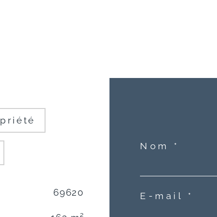
priété
Nom *
69620
E-mail *