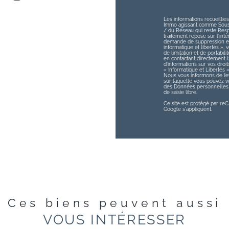
Les informations recueillies
Immo agissant comme Sous-t
/ du Réseau qui reste Res
traitement repose sur l'int
demande de suppression et 
informatique et libertés », v
de limitation et de portabi
en contactant directement 
d’informations sur vos droit
« Informatique et Libertés 
Nous vous informons de l’ex
sur laquelle vous pouvez vou
des Données personnelles, 
de saisie libre.
Ce site est protégé par r
Google s'appliquent.
Ces biens peuvent aussi
VOUS INTÉRESSER