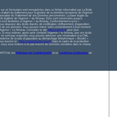
 sur ce formulaire sont enregistrées dans un fichier informatisé par La Boite
raitant du traitement pour la gestion de la clientèle/prospects de l'Agence
ponsable du Traitement de vos Données personnelles. La base légale du
érêt légitime de l'Agence / du Réseau. Elles sont conservées jusqu'à
sont destinées à l'Agence / au Réseau. Conformément à la loi «
ous disposez des droits d’accès, de rectification, d’effacement, d’opposition,
lité de vos données. Vous pouvez retirer votre consentement à tout moment
l’Agence / Le Réseau. Consultez le site
https://cnil.fr/fr
pour plus
s. Si vous estimez, après avoir contacté l'Agence / le Réseau, que vos droits
» ne sont pas respectés, vous pouvez adresser une réclamation à la CNIL.
istence de la liste d'opposition au démarchage téléphonique « Bloctel »,
s inscrire ici :
https://www.bloctel.gouv.fr
. Dans le cadre de la protection
nous vous invitons à ne pas inscrire de Données sensibles dans le champ
eCAPTCHA, les
Politiques de Confidentialité
et es
Conditions d'utilisation
de