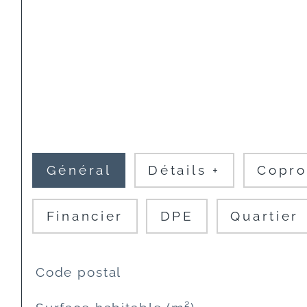
Général
Détails +
Copro
Financier
DPE
Quartier
TRAD_SIROCCO_Caracteristique
Valeurs
Code postal