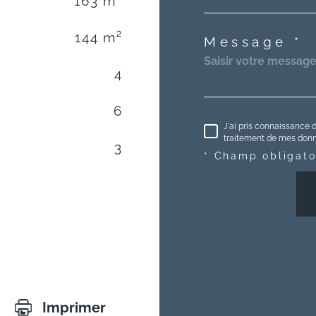
163 m²
144 m²
Message *
4
6
J'ai pris connaissance d
traitement de mes donné
3
* Champ obligato
Imprimer