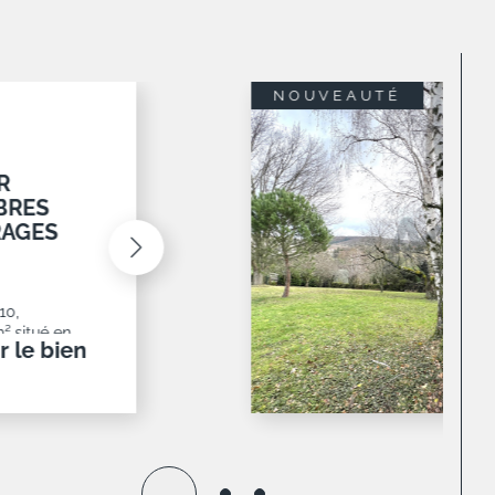
M2 AVEC
monest,
posé sud
té et
r le bien