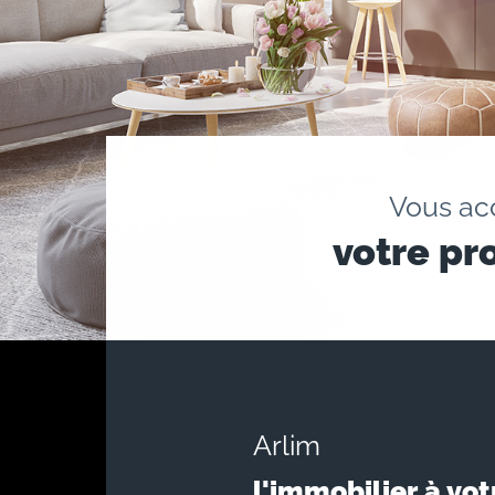
Vous a
votre pr
Arlim
l'immobilier à vot