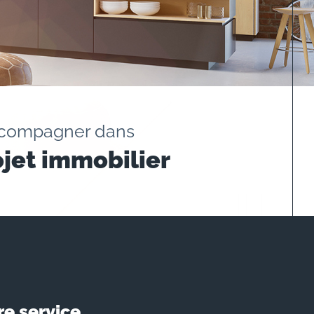
ccompagner dans
ojet immobilier
re service