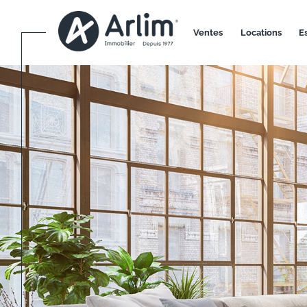
ventes
locations