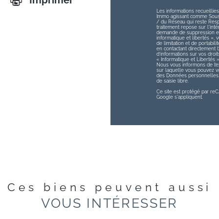
Les informations recueillies
Immo agissant comme Sous-t
/ du Réseau qui reste Res
traitement repose sur l'int
demande de suppression et 
informatique et libertés », v
de limitation et de portabi
en contactant directement 
d’informations sur vos droit
« Informatique et Libertés 
Nous vous informons de l’ex
sur laquelle vous pouvez vou
des Données personnelles, 
de saisie libre.
Ce site est protégé par r
Google s'appliquent.
Ces biens peuvent aussi
VOUS INTÉRESSER