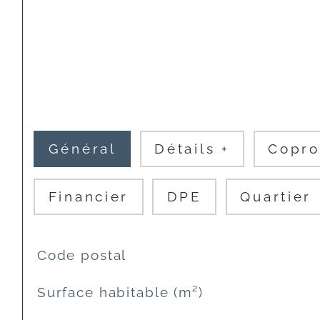
Général
Détails +
Copro
Financier
DPE
Quartier
TRAD_SIROCCO_Caracteristique
Valeurs
Code postal
Surface habitable (m²)