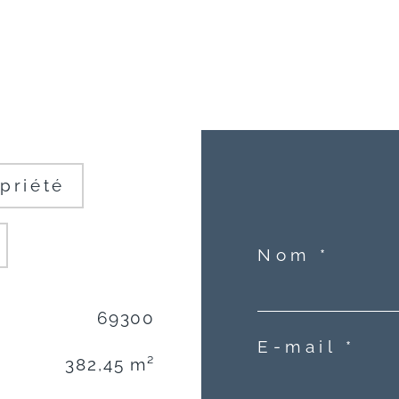
priété
Nom *
69300
E-mail *
382,45 m²