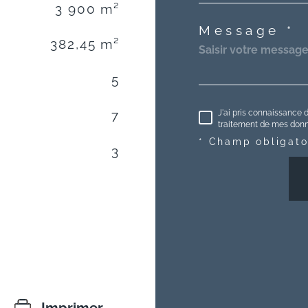
3 900 m²
Message *
382,45 m²
5
J'ai pris connaissance d
7
traitement de mes donné
* Champ obligato
3
Imprimer