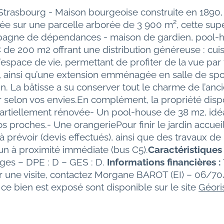
 Strasbourg - Maison bourgeoise construite en 1890,
ée sur une parcelle arborée de 3 900 m², cette sup
pagne de dépendances - maison de gardien, pool-hous
C de 200 m2 offrant une distribution généreuse : cui
space de vie, permettant de profiter de la vue par t
ainsi qu’une extension emménagée en salle de sport
. La bâtisse a su conserver tout le charme de l’anc
er selon vos envies.En complément, la propriété di
partiellement rénovée- Un pool-house de 38 m2, idéal 
 proches.- Une orangeriePour finir le jardin accueil
prévoir (devis effectués), ainsi que des travaux de 
un à proximité immédiate (bus C5).
Caractéristiques
ges – DPE : D – GES : D. 
Informations financières :
r une visite, contactez Morgane BAROT (EI) – 06/7
ce bien est exposé sont disponible sur le site 
Géori