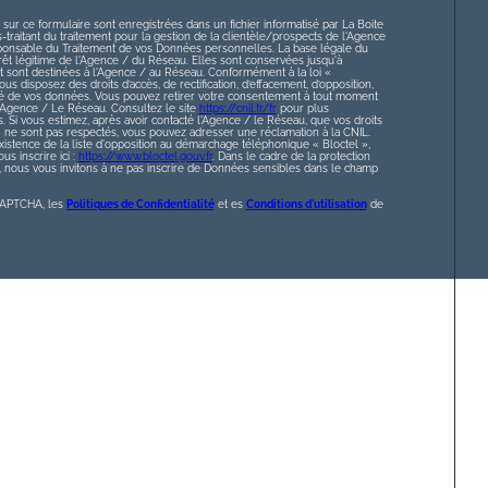
 sur ce formulaire sont enregistrées dans un fichier informatisé par La Boite
raitant du traitement pour la gestion de la clientèle/prospects de l'Agence
ponsable du Traitement de vos Données personnelles. La base légale du
érêt légitime de l'Agence / du Réseau. Elles sont conservées jusqu'à
sont destinées à l'Agence / au Réseau. Conformément à la loi «
ous disposez des droits d’accès, de rectification, d’effacement, d’opposition,
lité de vos données. Vous pouvez retirer votre consentement à tout moment
l’Agence / Le Réseau. Consultez le site
https://cnil.fr/fr
pour plus
s. Si vous estimez, après avoir contacté l'Agence / le Réseau, que vos droits
» ne sont pas respectés, vous pouvez adresser une réclamation à la CNIL.
istence de la liste d'opposition au démarchage téléphonique « Bloctel »,
s inscrire ici :
https://www.bloctel.gouv.fr
. Dans le cadre de la protection
nous vous invitons à ne pas inscrire de Données sensibles dans le champ
eCAPTCHA, les
Politiques de Confidentialité
et es
Conditions d'utilisation
de