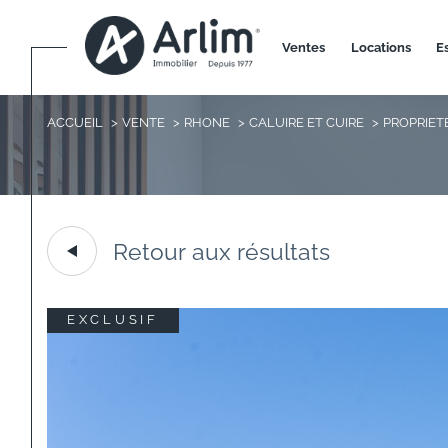
ventes
locations
ACCUEIL
VENTE
RHONE
CALUIRE ET CUIRE
PROPRIET
Retour aux résultats
EXCLUSIF