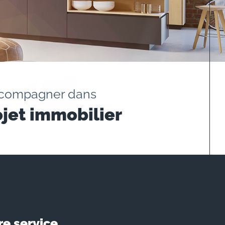
ccompagner dans
ojet immobilier
re service