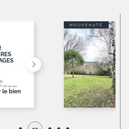
EXCLUSIF
NOUVEAUTÉ
6 M2 AVEC
6
e Limonest,
n exposé sud
ccepté et
oir le bien
03