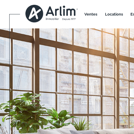
ventes
locations