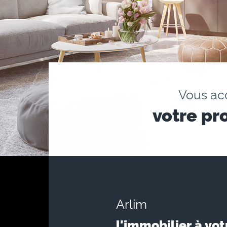
Vous a
votre pr
Arlim
l'immobilier à vot