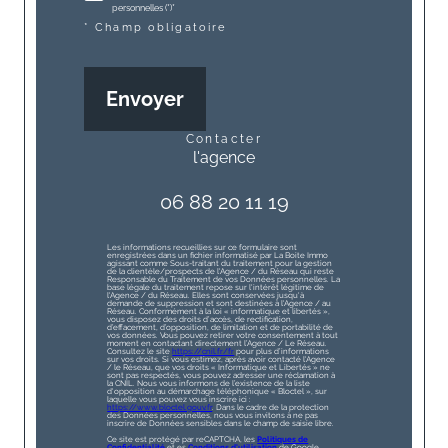
personnelles (*)*
* Champ obligatoire
Envoyer
contacter
l'agence
06 88 20 11 19
Les informations recueillies sur ce formulaire sont
enregistrées dans un fichier informatisé par La Boite Immo
agissant comme Sous-traitant du traitement pour la gestion
de la clientèle/prospects de l'Agence / du Réseau qui reste
Responsable du Traitement de vos Données personnelles. La
base légale du traitement repose sur l'intérêt légitime de
l'Agence / du Réseau. Elles sont conservées jusqu'à
demande de suppression et sont destinées à l'Agence / au
Réseau. Conformément à la loi « informatique et libertés »,
vous disposez des droits d’accès, de rectification,
d’effacement, d’opposition, de limitation et de portabilité de
vos données. Vous pouvez retirer votre consentement à tout
moment en contactant directement l’Agence / Le Réseau.
Consultez le site
https://cnil.fr/fr
pour plus d’informations
sur vos droits. Si vous estimez, après avoir contacté l'Agence
/ le Réseau, que vos droits « Informatique et Libertés » ne
sont pas respectés, vous pouvez adresser une réclamation à
la CNIL. Nous vous informons de l’existence de la liste
d'opposition au démarchage téléphonique « Bloctel », sur
laquelle vous pouvez vous inscrire ici :
https://www.bloctel.gouv.fr
. Dans le cadre de la protection
des Données personnelles, nous vous invitons à ne pas
inscrire de Données sensibles dans le champ de saisie libre.
Ce site est protégé par reCAPTCHA, les
Politiques de
Confidentialité
et es
Conditions d'utilisation
de Google