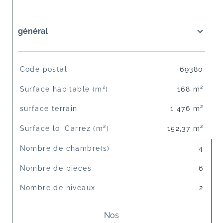
général
TRAD_SIROCCO_Caracteristique
Valeurs
Code postal
69380
Surface habitable (m²)
168 m²
surface terrain
1 476 m²
Surface loi Carrez (m²)
152,37 m²
Nombre de chambre(s)
4
Nombre de pièces
6
Nombre de niveaux
2
Nos