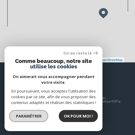
On en reste là
Leaflet
|
©
Maps
|
© OpenStreetMap
Jawg
Comme beaucoup, notre site
utilise les cookies
Espace
PROPRIÉTAIRE
On aimerait vous accompagner pendant
votre visite.
Se connecter
En poursuivant, vous acceptez l'utilisation des
cookies par ce site, afin de vous proposer des
© 2026 | Tous droits réservés | Traduction powered by Google |
contenus adaptés et réaliser des statistiques !
Nos honoraires
Plan du site
Mentions légales
Admin
Nos liens
Politique RGPD
Cookies
PARAMÉTRER
OK POUR MOI !