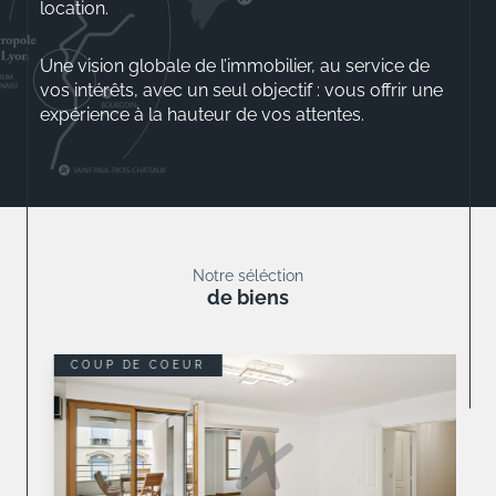
location.
Une vision globale de l’immobilier, au service de
vos intérêts, avec un seul objectif : vous offrir une
expérience à la hauteur de vos attentes.
Aurélio ROSSINI
Gérant
Notre séléction
de biens
COUP DE COEUR