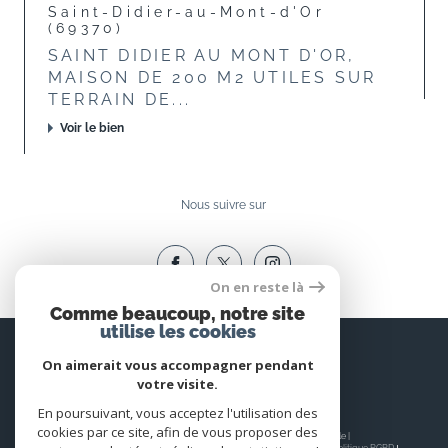
Saint-Didier-au-Mont-d'Or
(69370)
SAINT DIDIER AU MONT D'OR,
MAISON DE 200 M2 UTILES SUR
TERRAIN DE...
Voir le bien
Nous suivre sur
On en reste là
Comme beaucoup, notre site
utilise les cookies
Espace
PROPRIÉTAIRE
On aimerait vous accompagner pendant
votre visite.
Se connecter
En poursuivant, vous acceptez l'utilisation des
cookies par ce site, afin de vous proposer des
© 2026 | Tous droits réservés | Traduction powered by Google |
Nos honoraires
Plan du site
Mentions légales
Admin
Nos liens
Politique RGPD