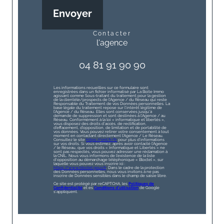
Envoyer
contacter
l'agence
04 81 91 90 90
Les informations recueillies sur ce formulaire sont
enregistrées dans un fichier informatisé par La Boite Immo
agissant comme Sous-traitant du traitement pour la gestion
de la clientèle/prospects de l'Agence / du Réseau qui reste
Responsable du Traitement de vos Données personnelles. La
base légale du traitement repose sur l'intérêt légitime de
l'Agence / du Réseau. Elles sont conservées jusqu'à
demande de suppression et sont destinées à l'Agence / au
Réseau. Conformément à la loi « informatique et libertés »,
vous disposez des droits d’accès, de rectification,
d’effacement, d’opposition, de limitation et de portabilité de
vos données. Vous pouvez retirer votre consentement à tout
moment en contactant directement l’Agence / Le Réseau.
Consultez le site
https://cnil.fr/fr
pour plus d’informations
sur vos droits. Si vous estimez, après avoir contacté l'Agence
/ le Réseau, que vos droits « Informatique et Libertés » ne
sont pas respectés, vous pouvez adresser une réclamation à
la CNIL. Nous vous informons de l’existence de la liste
d'opposition au démarchage téléphonique « Bloctel », sur
laquelle vous pouvez vous inscrire ici :
https://www.bloctel.gouv.fr
. Dans le cadre de la protection
des Données personnelles, nous vous invitons à ne pas
inscrire de Données sensibles dans le champ de saisie libre.
Ce site est protégé par reCAPTCHA, les
Politiques de
Confidentialité
et es
Conditions d'utilisation
de Google
s'appliquent.