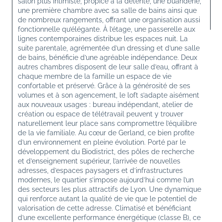
salon plus intimiste, propice à la détente, une buanderie, 
une première chambre avec sa salle de bains ainsi que 
de nombreux rangements, offrant une organisation aussi 
fonctionnelle qu’élégante. À l’étage, une passerelle aux 
lignes contemporaines distribue les espaces nuit. La 
suite parentale, agrémentée d’un dressing et d’une salle 
de bains, bénéficie d’une agréable indépendance. Deux 
autres chambres disposent de leur salle d’eau, offrant à 
chaque membre de la famille un espace de vie 
confortable et préservé. Grâce à la générosité de ses 
volumes et à son agencement, le loft s’adapte aisément 
aux nouveaux usages : bureau indépendant, atelier de 
création ou espace de télétravail peuvent y trouver 
naturellement leur place sans compromettre l’équilibre 
de la vie familiale. Au cœur de Gerland, ce bien profite 
d’un environnement en pleine évolution. Porté par le 
développement du Biodistrict, des pôles de recherche 
et d’enseignement supérieur, l’arrivée de nouvelles 
adresses, d’espaces paysagers et d’infrastructures 
modernes, le quartier s’impose aujourd’hui comme l’un 
des secteurs les plus attractifs de Lyon. Une dynamique 
qui renforce autant la qualité de vie que le potentiel de 
valorisation de cette adresse. Climatisé et bénéficiant 
d’une excellente performance énergétique (classe B), ce 