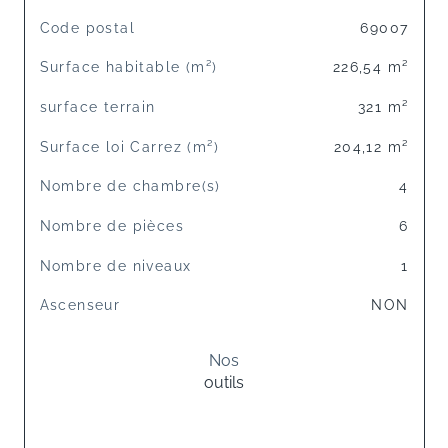
TRAD_SIROCCO_Caracteristique
Valeurs
Code postal
69007
Surface habitable (m²)
226,54 m²
surface terrain
321 m²
Surface loi Carrez (m²)
204,12 m²
Nombre de chambre(s)
4
Nombre de pièces
6
Nombre de niveaux
1
Ascenseur
NON
Nos
outils