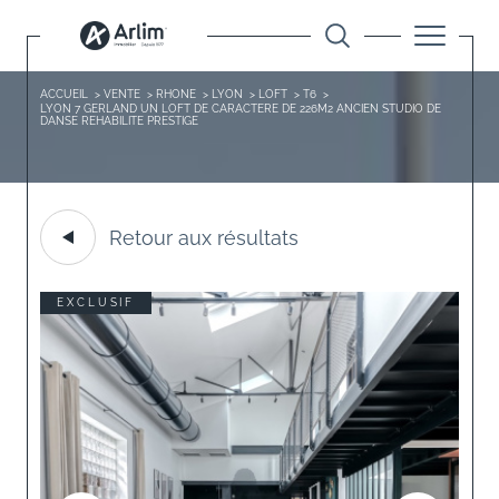
ACCUEIL
VENTE
RHONE
LYON
LOFT
T6
LYON 7 GERLAND UN LOFT DE CARACTERE DE 226M2 ANCIEN STUDIO DE
DANSE REHABILITE PRESTIGE
Retour aux résultats
EXCLUSIF