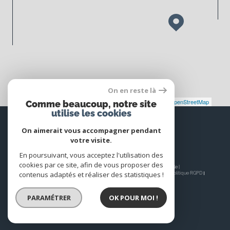
On en reste là
Leaflet
|
©
Maps
|
© OpenStreetMap
Jawg
Comme beaucoup, notre site
utilise les cookies
Espace
PROPRIÉTAIRE
On aimerait vous accompagner pendant
votre visite.
Se connecter
En poursuivant, vous acceptez l'utilisation des
cookies par ce site, afin de vous proposer des
© 2026 | Tous droits réservés | Traduction powered by Google |
contenus adaptés et réaliser des statistiques !
Nos honoraires
Plan du site
Mentions légales
Admin
Nos liens
Politique RGPD
Cookies
PARAMÉTRER
OK POUR MOI !