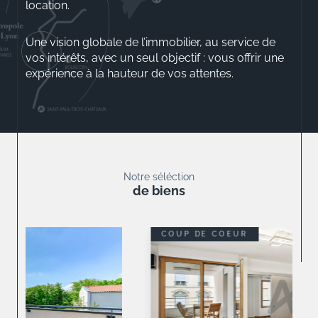
location.
Une vision globale de l’immobilier, au service de
vos intérêts, avec un seul objectif : vous offrir une
expérience à la hauteur de vos attentes.
Aurélio ROSSINI
Gérant
Notre séléction
de biens
COUP DE COEUR