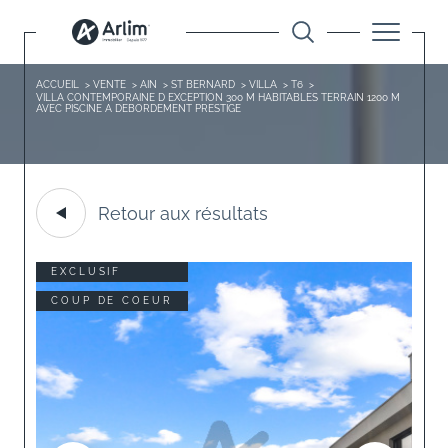
ACCUEIL
VENTE
AIN
ST BERNARD
VILLA
T6
VILLA CONTEMPORAINE D EXCEPTION 300 M HABITABLES TERRAIN 1200 M
AVEC PISCINE A DEBORDEMENT PRESTIGE
Retour aux résultats
EXCLUSIF
COUP DE COEUR