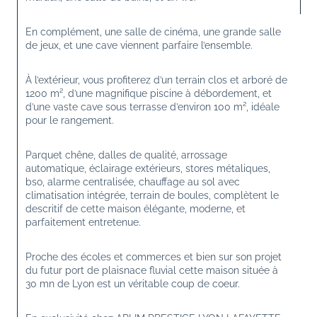
En complément, une salle de cinéma, une grande salle 
de jeux, et une cave viennent parfaire l’ensemble.
À l’extérieur, vous profiterez d’un terrain clos et arboré de 
1200 m², d’une magnifique piscine à débordement, et 
d’une vaste cave sous terrasse d’environ 100 m², idéale 
pour le rangement.
Parquet 
chêne
, 
dalles 
de 
qualité
, 
arrossage 
automatique
, 
éclairage 
extérieurs
, 
stores 
métaliques
, 
bso, 
alarme 
centralisée
, 
chauffage 
au 
sol 
avec 
climatisation 
intégrée
, t
errain 
de 
boules
, 
complètent 
le 
descritif 
de 
cette 
maison 
élégante
, 
moderne, 
et 
parfaitement 
entretenue
.
Proche des écoles et commerces et bien sur son projet 
du futur port de plaisnace fluvial cette maison située à 
30 mn de Lyon est un véritable coup de coeur.