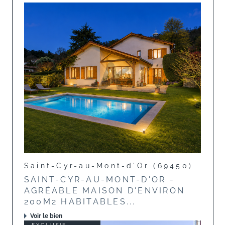
Saint-Cyr-au-Mont-d'Or (69450)
SAINT-CYR-AU-MONT-D'OR -
AGRÉABLE MAISON D'ENVIRON
200M2 HABITABLES...
Voir le bien