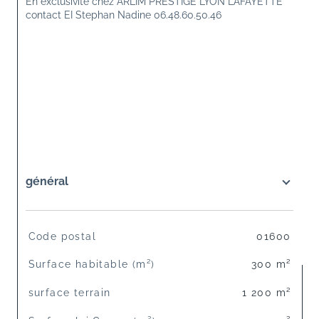
En exclusivité chez ARLIM PRESTIGE LYON LAFAYETTE 
contact EI Stephan Nadine 06.48.60.50.46
général
TRAD_SIROCCO_Caracteristique
Valeurs
Code postal
01600
Surface habitable (m²)
300 m²
surface terrain
1 200 m²