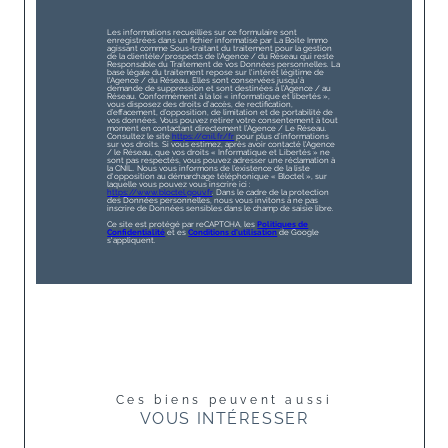
Les informations recueillies sur ce formulaire sont
enregistrées dans un fichier informatisé par La Boite Immo
agissant comme Sous-traitant du traitement pour la gestion
de la clientèle/prospects de l'Agence / du Réseau qui reste
Responsable du Traitement de vos Données personnelles. La
base légale du traitement repose sur l'intérêt légitime de
l'Agence / du Réseau. Elles sont conservées jusqu'à
demande de suppression et sont destinées à l'Agence / au
Réseau. Conformément à la loi « informatique et libertés »,
vous disposez des droits d’accès, de rectification,
d’effacement, d’opposition, de limitation et de portabilité de
vos données. Vous pouvez retirer votre consentement à tout
moment en contactant directement l’Agence / Le Réseau.
Consultez le site
https://cnil.fr/fr
pour plus d’informations
sur vos droits. Si vous estimez, après avoir contacté l'Agence
/ le Réseau, que vos droits « Informatique et Libertés » ne
sont pas respectés, vous pouvez adresser une réclamation à
la CNIL. Nous vous informons de l’existence de la liste
d'opposition au démarchage téléphonique « Bloctel », sur
laquelle vous pouvez vous inscrire ici :
https://www.bloctel.gouv.fr
. Dans le cadre de la protection
des Données personnelles, nous vous invitons à ne pas
inscrire de Données sensibles dans le champ de saisie libre.
Ce site est protégé par reCAPTCHA, les
Politiques de
Confidentialité
et es
Conditions d'utilisation
de Google
s'appliquent.
Ces biens peuvent aussi
VOUS INTÉRESSER