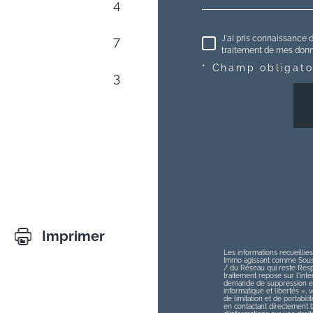
4
J'ai pris connaissance d
7
traitement de mes donné
* Champ obligato
3
Imprimer
Les informations recueillies
Immo agissant comme Sous-t
/ du Réseau qui reste Res
traitement repose sur l'int
demande de suppression et 
informatique et libertés », v
de limitation et de portabi
en contactant directement 