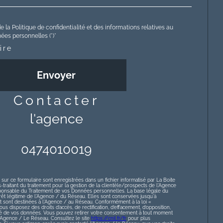
e la Politique de confidentialité et des informations relatives au
es personnelles (*)*
ire
Envoyer
contacter
l'agence
0474010019
 sur ce formulaire sont enregistrées dans un fichier informatisé par La Boite
raitant du traitement pour la gestion de la clientèle/prospects de l'Agence
ponsable du Traitement de vos Données personnelles. La base légale du
érêt légitime de l'Agence / du Réseau. Elles sont conservées jusqu'à
sont destinées à l'Agence / au Réseau. Conformément à la loi «
ous disposez des droits d’accès, de rectification, d’effacement, d’opposition,
lité de vos données. Vous pouvez retirer votre consentement à tout moment
l’Agence / Le Réseau. Consultez le site
https://cnil.fr/fr
pour plus