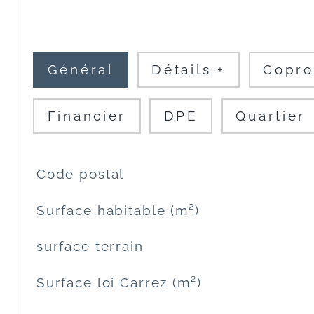
Général
Détails +
Copro
Financier
DPE
Quartier
TRAD_SIROCCO_Caracteristique
Valeurs
Code postal
Surface habitable (m²)
surface terrain
Surface loi Carrez (m²)