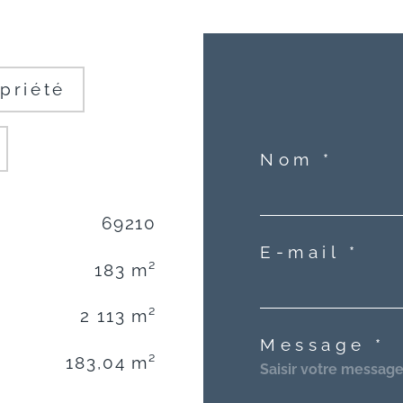
priété
Nom *
69210
E-mail *
183 m²
2 113 m²
Message *
183,04 m²