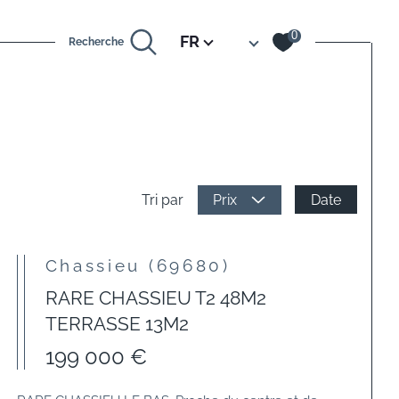
Langue
0
FR
Recherche
Date
Tri par
Prix
Chassieu (69680)
RARE CHASSIEU T2 48M2
TERRASSE 13M2
199 000 €