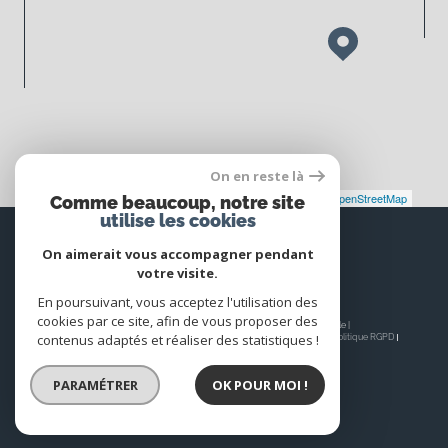
On en reste là
Leaflet
|
©
Maps
|
© OpenStreetMap
Jawg
Comme beaucoup, notre site
utilise les cookies
Espace
PROPRIÉTAIRE
On aimerait vous accompagner pendant
votre visite.
Se connecter
En poursuivant, vous acceptez l'utilisation des
cookies par ce site, afin de vous proposer des
© 2026 | Tous droits réservés | Traduction powered by Google |
contenus adaptés et réaliser des statistiques !
Nos honoraires
Plan du site
Mentions légales
Admin
Nos liens
Politique RGPD
Cookies
PARAMÉTRER
OK POUR MOI !