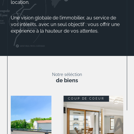
location.
Une vision globale de l’immobilier, au service de
vos intérêts, avec un seul objectif : vous offrir une
expérience à la hauteur de vos attentes.
Aurélio ROSSINI
Gérant
Notre séléction
de biens
COUP DE COEUR