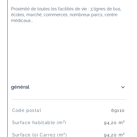
Proximité de toutes les facilités de vie : 3 lignes de bus, 
écoles, marché, commerces, nombreux parcs, centre 
médicaux...
général
TRAD_SIROCCO_Caracteristique
Valeurs
Code postal
69110
Surface habitable (m²)
94,20 m²
Surface loi Carrez (m²)
94,20 m²