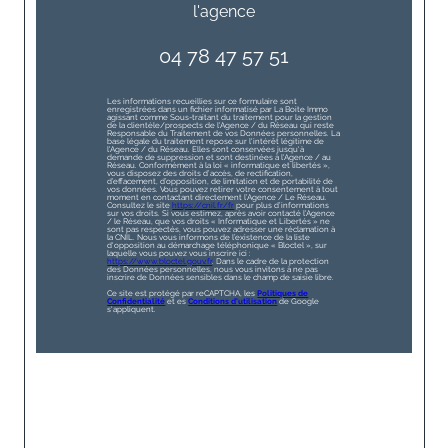
l'agence
04 78 47 57 51
Les informations recueillies sur ce formulaire sont
enregistrées dans un fichier informatisé par La Boite Immo
agissant comme Sous-traitant du traitement pour la gestion
de la clientèle/prospects de l'Agence / du Réseau qui reste
Responsable du Traitement de vos Données personnelles. La
base légale du traitement repose sur l'intérêt légitime de
l'Agence / du Réseau. Elles sont conservées jusqu'à
demande de suppression et sont destinées à l'Agence / au
Réseau. Conformément à la loi « informatique et libertés »,
vous disposez des droits d’accès, de rectification,
d’effacement, d’opposition, de limitation et de portabilité de
vos données. Vous pouvez retirer votre consentement à tout
moment en contactant directement l’Agence / Le Réseau.
Consultez le site
https://cnil.fr/fr
pour plus d’informations
sur vos droits. Si vous estimez, après avoir contacté l'Agence
/ le Réseau, que vos droits « Informatique et Libertés » ne
sont pas respectés, vous pouvez adresser une réclamation à
la CNIL. Nous vous informons de l’existence de la liste
d'opposition au démarchage téléphonique « Bloctel », sur
laquelle vous pouvez vous inscrire ici :
https://www.bloctel.gouv.fr
. Dans le cadre de la protection
des Données personnelles, nous vous invitons à ne pas
inscrire de Données sensibles dans le champ de saisie libre.
Ce site est protégé par reCAPTCHA, les
Politiques de
Confidentialité
et es
Conditions d'utilisation
de Google
s'appliquent.