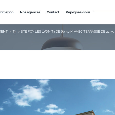
estimation
nos agences
contact
rejoignez-nous
MENT
T3
STE FOY LES LYON T3 DE 60 50 M AVEC TERRASSE DE 22 70