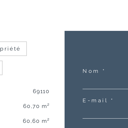
priété
Nom *
69110
E-mail *
60,70 m²
60,60 m²