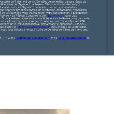
ponsable du Traitement de vos Données personnelles. La base légale du
érêt légitime de l'Agence / du Réseau. Elles sont conservées jusqu'à
sont destinées à l'Agence / au Réseau. Conformément à la loi «
ous disposez des droits d’accès, de rectification, d’effacement, d’opposition,
lité de vos données. Vous pouvez retirer votre consentement à tout moment
l’Agence / Le Réseau. Consultez le site
https://cnil.fr/fr
pour plus
s. Si vous estimez, après avoir contacté l'Agence / le Réseau, que vos droits
» ne sont pas respectés, vous pouvez adresser une réclamation à la CNIL.
istence de la liste d'opposition au démarchage téléphonique « Bloctel »,
s inscrire ici :
https://www.bloctel.gouv.fr
. Dans le cadre de la protection
nous vous invitons à ne pas inscrire de Données sensibles dans le champ
eCAPTCHA, les
Politiques de Confidentialité
et es
Conditions d'utilisation
de