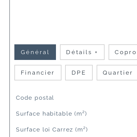
Général
Détails +
Copro
Financier
DPE
Quartier
TRAD_SIROCCO_Caracteristique
Valeurs
Code postal
Surface habitable (m²)
Surface loi Carrez (m²)