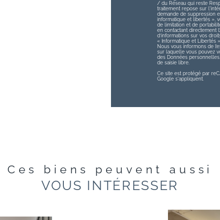
/ du Réseau qui reste Res
traitement repose sur l'int
demande de suppression et 
informatique et libertés », v
de limitation et de portabi
en contactant directement 
d’informations sur vos droit
« Informatique et Libertés 
Nous vous informons de l’ex
sur laquelle vous pouvez vou
des Données personnelles, 
de saisie libre.
Ce site est protégé par r
Google s'appliquent.
Ces biens peuvent aussi
VOUS INTÉRESSER