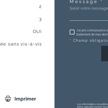
Message *
2
3
J'ai pris connaissance d
OUI
traitement de mes donné
* Champ obligato
e sans vis-à-vis
Imprimer
Les informations recueillies
Immo agissant comme Sous-t