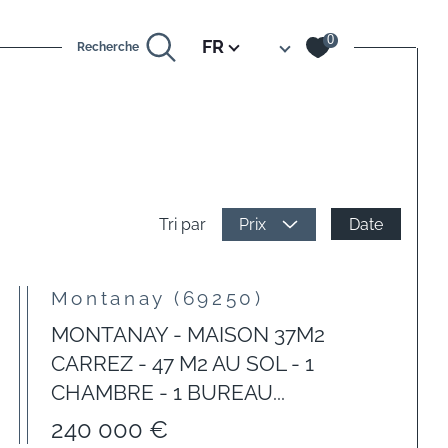
Langue
0
FR
Recherche
Date
Tri par
Prix
Montanay (69250)
MONTANAY - MAISON 37M2
CARREZ - 47 M2 AU SOL - 1
CHAMBRE - 1 BUREAU...
240 000 €