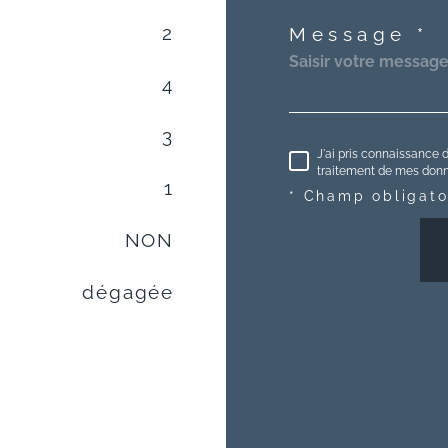
2
Message *
4
3
J'ai pris connaissance d
traitement de mes donné
1
* Champ obligato
NON
dégagée