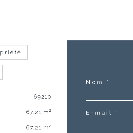
priété
Nom *
69210
67,21 m²
E-mail *
67,21 m²