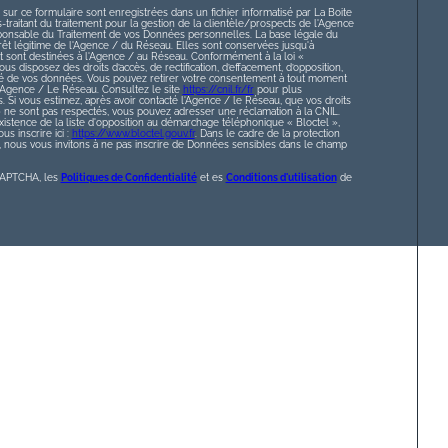
 sur ce formulaire sont enregistrées dans un fichier informatisé par La Boite
raitant du traitement pour la gestion de la clientèle/prospects de l'Agence
ponsable du Traitement de vos Données personnelles. La base légale du
érêt légitime de l'Agence / du Réseau. Elles sont conservées jusqu'à
sont destinées à l'Agence / au Réseau. Conformément à la loi «
ous disposez des droits d’accès, de rectification, d’effacement, d’opposition,
lité de vos données. Vous pouvez retirer votre consentement à tout moment
l’Agence / Le Réseau. Consultez le site
https://cnil.fr/fr
pour plus
s. Si vous estimez, après avoir contacté l'Agence / le Réseau, que vos droits
» ne sont pas respectés, vous pouvez adresser une réclamation à la CNIL.
istence de la liste d'opposition au démarchage téléphonique « Bloctel »,
s inscrire ici :
https://www.bloctel.gouv.fr
. Dans le cadre de la protection
nous vous invitons à ne pas inscrire de Données sensibles dans le champ
eCAPTCHA, les
Politiques de Confidentialité
et es
Conditions d'utilisation
de