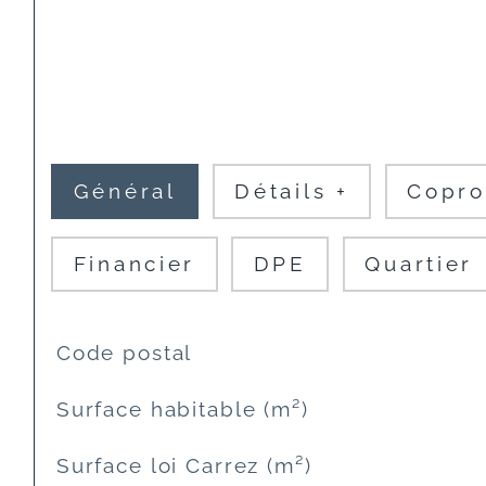
Général
Détails +
Copro
Financier
DPE
Quartier
TRAD_SIROCCO_Caracteristique
Valeurs
Code postal
Surface habitable (m²)
Surface loi Carrez (m²)