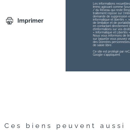
Les informations recueillies
Immo agissant comme Sous-t
/ du Réseau qui reste Res
traitement repose sur l'int
demande de suppression et 
Imprimer
informatique et libertés », v
de limitation et de portabi
en contactant directement 
d’informations sur vos droit
« Informatique et Libertés 
Nous vous informons de l’ex
sur laquelle vous pouvez vou
des Données personnelles, 
de saisie libre.
Ce site est protégé par r
Google s'appliquent.
Ces biens peuvent aussi